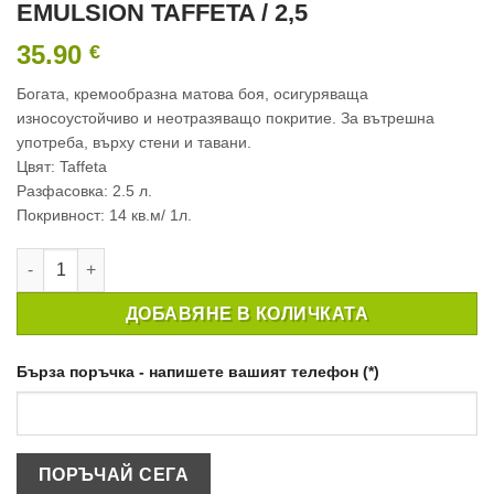
EMULSION TAFFETA / 2,5
35.90
€
Богата, кремообразна матова боя, осигуряваща
износоустойчиво и неотразяващо покритие. За вътрешна
употреба, върху стени и тавани.
Цвят: Taffeta
Разфасовка: 2.5 л.
Покривност: 14 кв.м/ 1л.
количество за ИНТЕРИОРНА БОЯ CROWN MATT EMULSION TAF
ДОБАВЯНЕ В КОЛИЧКАТА
Бърза поръчка - напишете вашият телефон (*)