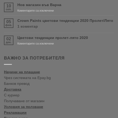
скоро
Нов магазин във Варна
10
продуктите
сеп.
за
Коментарите са изключени
RONSEAL
Нов
и
магазин
Crown Paints цветови тенденции 2020 Пролет/Лято
05
PURDY!
във
фев.
за
1 коментар
Варна
Crown
Paints
Цветови тенденции пролет-лято 2020
02
цветови
дек.
тенденции
за
Коментарите са изключени
2020
Цветови
Пролет/
тенденции
Лято
пролет-
ВАЖНО ЗА ПОТРЕБИТЕЛЯ
лято
2020
Начини на плащане
Чрез системата на Epay.bg
Банков превод
Доставка
С куриер
Получаване от магазин
Условия за ползване
Рекламации