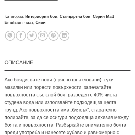
Категории:
Интериорни бои
,
Стандартна боя
,
Серия Matt
Emulsion - мат
,
Сиви
ОПИСАНИЕ
Ако боядисвате нови (прясно шпакловани), сухи
мазилки или порести повърхности, запечатайте
повърхността със слой боя, разреден с 40% чиста
студена вода или използвайте подходящ за целта
грунд. Ако повърхността има „блясък“, старателно
полирайте, за да се осигури подходяща адхезия между
боята и повърхността. Разбъркайте внимателно боята
преди употреба и нанесете хубаво и равномерно с