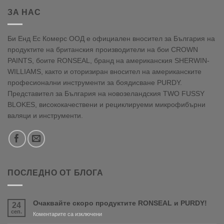
ЗА НАС
Би Енд Ес Комерс ООД е официален вносител за България на
продуктите на британския производители на бои CROWN
PAINTS, боите RONSEAL, бранд на американския SHERWIN-
WILLIAMS, както и оторизиран вносител на американските
професионални инструменти за боядисване PURDY.
Представител за България на новозеландския TWO FUSSY
BLOKES, висококачествени и рециклируеми микрофибърни
валяци и инструменти.
ПОСЛЕДНО ОТ БЛОГА
Очаквайте скоро продуктите RONSEAL и PURDY!
24
сеп.
за
Коментарите са изключени
Очаквайте