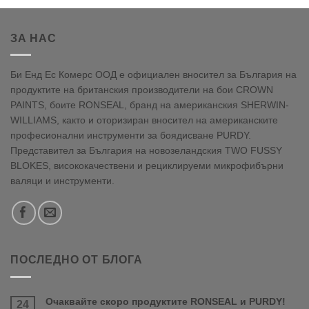
ЗА НАС
Би Енд Ес Комерс ООД е официален вносител за България на
продуктите на британския производители на бои CROWN
PAINTS, боите RONSEAL, бранд на американския SHERWIN-
WILLIAMS, както и оторизиран вносител на американските
професионални инструменти за боядисване PURDY.
Представител за България на новозеландския TWO FUSSY
BLOKES, висококачествени и рециклируеми микрофибърни
валяци и инструменти.
ПОСЛЕДНО ОТ БЛОГА
Очаквайте скоро продуктите RONSEAL и PURDY!
24