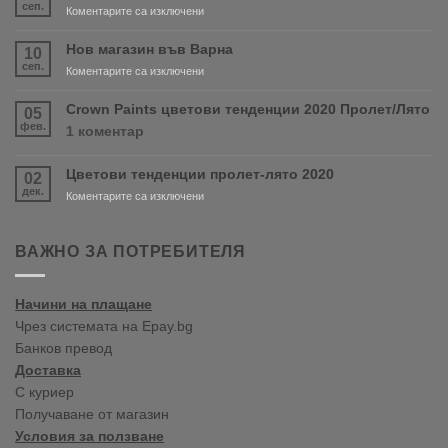
сеп.
за
Коментарите са изключени
Очаквайте
скоро
Нов магазин във Варна
10
продуктите
сеп.
за
Коментарите са изключени
RONSEAL
Нов
и
магазин
Crown Paints цветови тенденции 2020 Пролет/Лято
05
PURDY!
във
фев.
за
1 коментар
Варна
Crown
Paints
Цветови тенденции пролет-лято 2020
02
цветови
дек.
тенденции
за
Коментарите са изключени
2020
Цветови
Пролет/
тенденции
Лято
пролет-
ВАЖНО ЗА ПОТРЕБИТЕЛЯ
лято
2020
Начини на плащане
Чрез системата на Epay.bg
Банков превод
Доставка
С куриер
Получаване от магазин
Условия за ползване