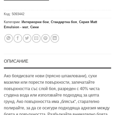
Код:
5093442
Категории:
Интериорни бои
,
Стандартна боя
,
Серия Matt
Emulsion - мат
,
Сини
ОПИСАНИЕ
Ако боядисвате нови (прясно шпакловани), сухи
мазилки или порести повърхности, запечатайте
повърхността със слой боя, разреден с 40% чиста
студена вода или използвайте подходящ за целта
грунд. Ако повърхността има „блясък“, старателно
полирайте, за да се осигури подходяща адхезия между
боята и повърхността. Разбъркайте внимателно боята