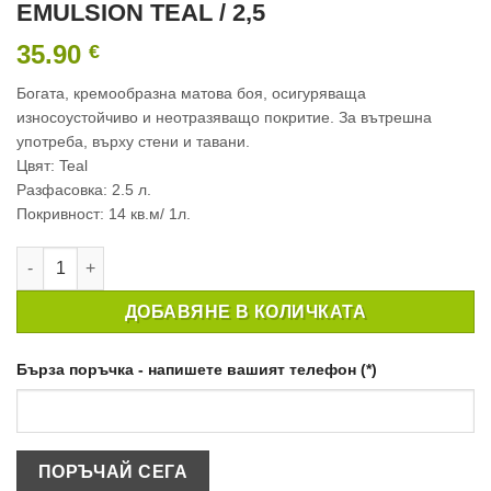
EMULSION TEAL / 2,5
35.90
€
Богата, кремообразна матова боя, осигуряваща
износоустойчиво и неотразяващо покритие. За вътрешна
употреба, върху стени и тавани.
Цвят: Teal
Разфасовка: 2.5 л.
Покривност: 14 кв.м/ 1л.
количество за ИНТЕРИОРНА БОЯ CROWN MATT EMULSION TEA
ДОБАВЯНЕ В КОЛИЧКАТА
Бърза поръчка - напишете вашият телефон (*)