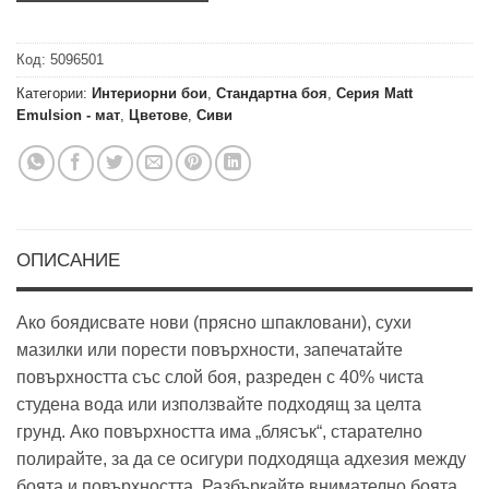
Код:
5096501
Категории:
Интериорни бои
,
Стандартна боя
,
Серия Matt
Emulsion - мат
,
Цветове
,
Сиви
ОПИСАНИЕ
Ако боядисвате нови (прясно шпакловани), сухи
мазилки или порести повърхности, запечатайте
повърхността със слой боя, разреден с 40% чиста
студена вода или използвайте подходящ за целта
грунд. Ако повърхността има „блясък“, старателно
полирайте, за да се осигури подходяща адхезия между
боята и повърхността. Разбъркайте внимателно боята