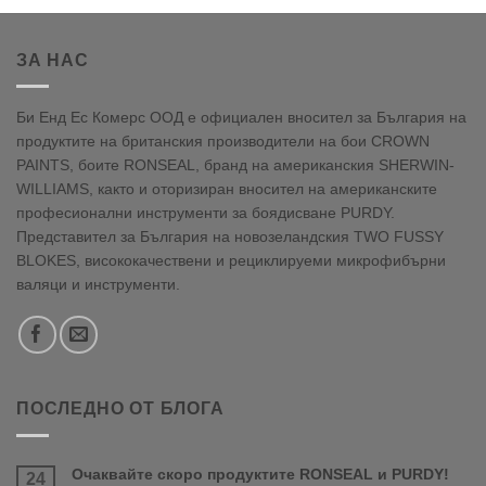
ЗА НАС
Би Енд Ес Комерс ООД е официален вносител за България на
продуктите на британския производители на бои CROWN
PAINTS, боите RONSEAL, бранд на американския SHERWIN-
WILLIAMS, както и оторизиран вносител на американските
професионални инструменти за боядисване PURDY.
Представител за България на новозеландския TWO FUSSY
BLOKES, висококачествени и рециклируеми микрофибърни
валяци и инструменти.
ПОСЛЕДНО ОТ БЛОГА
Очаквайте скоро продуктите RONSEAL и PURDY!
24