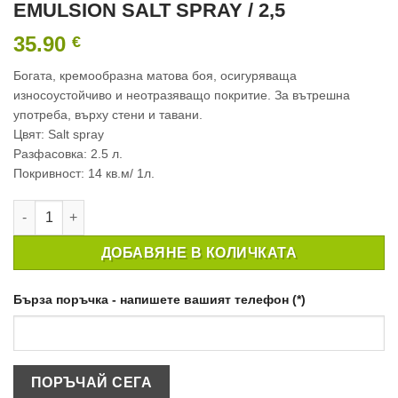
EMULSION SALT SPRAY / 2,5
35.90
€
Богата, кремообразна матова боя, осигуряваща
износоустойчиво и неотразяващо покритие. За вътрешна
употреба, върху стени и тавани.
Цвят: Salt spray
Разфасовка: 2.5 л.
Покривност: 14 кв.м/ 1л.
количество за ИНТЕРИОРНА БОЯ CROWN MATT EMULSION SAL
ДОБАВЯНЕ В КОЛИЧКАТА
Бърза поръчка - напишете вашият телефон (*)