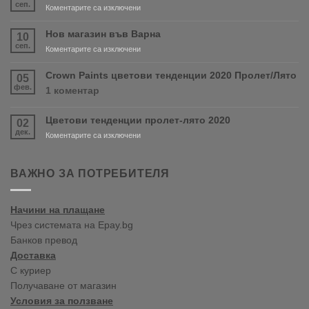
сеп.
за
Коментарите са изключени
Очаквайте
скоро
Нов магазин във Варна
10
продуктите
сеп.
за
Коментарите са изключени
RONSEAL
Нов
и
магазин
Crown Paints цветови тенденции 2020 Пролет/Лято
05
PURDY!
във
фев.
за
1 коментар
Варна
Crown
Paints
Цветови тенденции пролет-лято 2020
02
цветови
дек.
тенденции
за
Коментарите са изключени
2020
Цветови
Пролет/
тенденции
Лято
пролет-
ВАЖНО ЗА ПОТРЕБИТЕЛЯ
лято
2020
Начини на плащане
Чрез системата на Epay.bg
Банков превод
Доставка
С куриер
Получаване от магазин
Условия за ползване