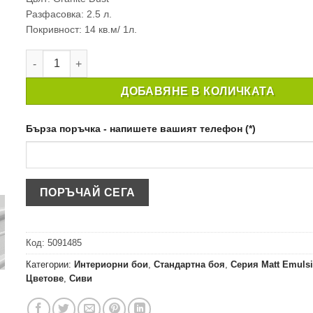
Разфасовка: 2.5 л.
Покривност: 14 кв.м/ 1л.
количество за ИНТЕРИОРНА БОЯ CROWN MATT EMULSION 
ДОБАВЯНЕ В КОЛИЧКАТА
Бърза поръчка - напишете вашият телефон (*)
Код:
5091485
Категории:
Интериорни бои
,
Стандартна боя
,
Серия Matt Emulsi
Цветове
,
Сиви