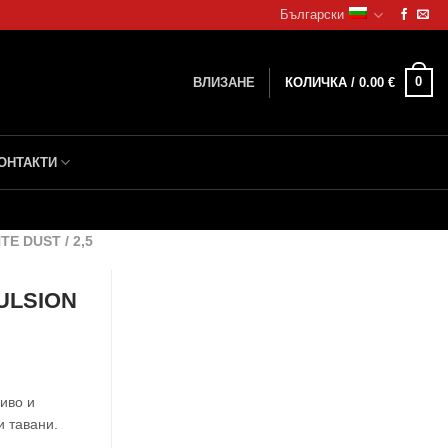
Български
0
ВЛИЗАНЕ
КОЛИЧКА /
0.00
€
ОНТАКТИ
 DUST / 2,5
ULSION
иво и
и тавани.