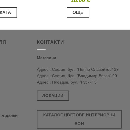
КАТА
ОЩЕ
ЛЯ
КОНТАКТИ
Магазини
Адрес : София, бул. “Пенчо Славейков” 39
Адрес : София, бул. “Владимир Вазов” 90
Адрес : Пловдив, бул. "Руски" 3
ЛОКАЦИИ
КАТАЛОГ ЦВЕТОВЕ ИНТЕРИОРНИ
те данни
БОИ