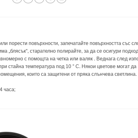
или порести повърхности, запечатайте повърхността със сло
има „блясък“, старателно полирайте, за да се осигури подх
вномерно с помощта на четка или валяк . Веднага след изпо
ри стайна температура под 10 ° C. Някои цветове могат да 
 помещения, които са защитени от пряка слънчева светлина.
4 часа;