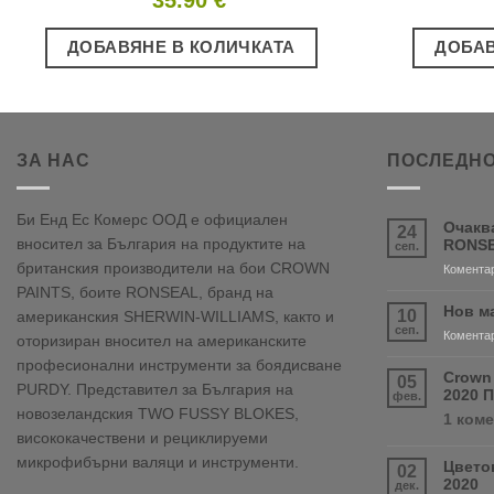
ДОБАВЯНЕ В КОЛИЧКАТА
ДОБАВ
ЗА НАС
ПОСЛЕДНО
Би Енд Ес Комерс ООД е официален
Очакв
24
вносител за България на продуктите на
RONSE
сеп.
британския производители на бои CROWN
Коментар
PAINTS, боите RONSEAL, бранд на
Нов м
10
американския SHERWIN-WILLIAMS, както и
сеп.
Коментар
оторизиран вносител на американските
професионални инструменти за боядисване
Crown
05
PURDY. Представител за България на
2020 
фев.
новозеландския TWO FUSSY BLOKES,
1 ком
висококачествени и рециклируеми
микрофибърни валяци и инструменти.
Цвето
02
2020
дек.