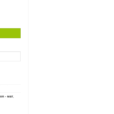
GRNTE DUST / 2,5
on - мат
,