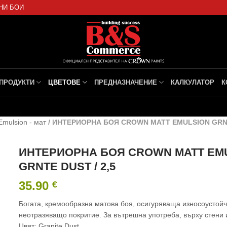
НИ БОИ
ПРОДУКТИ
ЦВЕТОВЕ
ПРЕДНАЗНАЧЕНИЕ
КАЛКУЛАТОР
К
Emulsion - мат
/
ИНТЕРИОРНА БОЯ CROWN MATT EMULSION GRNTE
ИНТЕРИОРНА БОЯ CROWN MATT EM
GRNTE DUST / 2,5
35.90
€
Богата, кремообразна матова боя, осигуряваща износоустойч
неотразяващо покритие. За вътрешна употреба, върху стени 
Цвят: Granite Dust