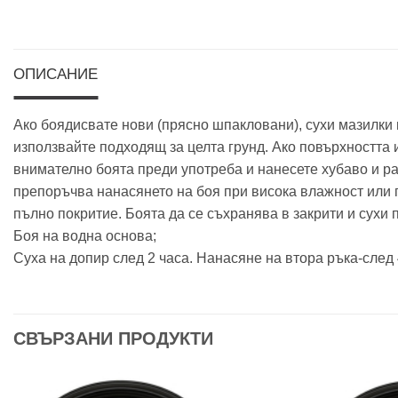
ОПИСАНИЕ
Ако боядисвате нови (прясно шпакловани), сухи мазилки 
използвайте подходящ за целта грунд. Ако повърхността 
внимателно боята преди употреба и нанесете хубаво и ра
препоръчва нанасянето на боя при висока влажност или п
пълно покритие. Боята да се съхранява в закрити и сухи
Боя на водна основа;
Суха на допир след 2 часа. Нанасяне на втора ръка-след 
СВЪРЗАНИ ПРОДУКТИ