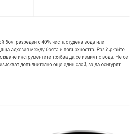
й боя, разреден с 40% чиста студена вода или
одяща адхезия между боята и повърхността. Разбъркайте
лзване инструментите трябва да се измият с вода. Не се
изискват допълнително още един слой, за да осигурят