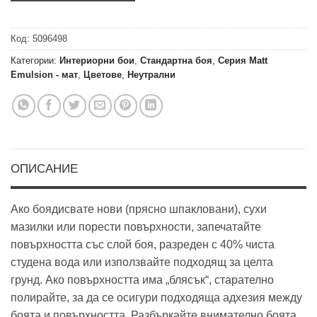
Код:
5096498
Категории:
Интериорни бои
,
Стандартна боя
,
Серия Matt
Emulsion - мат
,
Цветове
,
Неутрални
ОПИСАНИЕ
Ако боядисвате нови (прясно шпакловани), сухи
мазилки или порести повърхности, запечатайте
повърхността със слой боя, разреден с 40% чиста
студена вода или използвайте подходящ за целта
грунд. Ако повърхността има „блясък“, старателно
полирайте, за да се осигури подходяща адхезия между
боята и повърхността. Разбъркайте внимателно боята