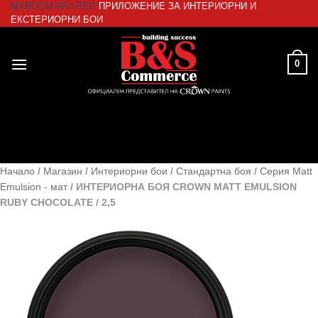
MYROOM-PAINTER
ПРИЛОЖЕНИЕ ЗА ИНТЕРИОРНИ И
Skip
ЕКСТЕРИОРНИ БОИ
to
content
0
Начало
/
Магазин
/
Интериорни бои
/
Стандартна боя
/
Серия Matt
Emulsion - мат
/
ИНТЕРИОРНА БОЯ CROWN MATT EMULSION
RUBY CHOCOLATE / 2,5