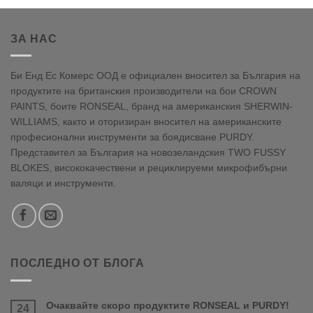
ЗА НАС
Би Енд Ес Комерс ООД е официален вносител за България на
продуктите на британския производители на бои CROWN
PAINTS, боите RONSEAL, бранд на американския SHERWIN-
WILLIAMS, както и оторизиран вносител на американските
професионални инструменти за боядисване PURDY.
Представител за България на новозеландския TWO FUSSY
BLOKES, висококачествени и рециклируеми микрофибърни
валяци и инструменти.
ПОСЛЕДНО ОТ БЛОГА
Очаквайте скоро продуктите RONSEAL и PURDY!
24