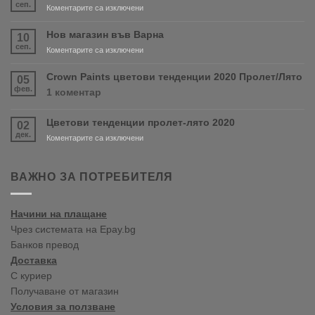
сеп.
за
Коментарите са изключени
Очаквайте
скоро
Нов магазин във Варна
10
продуктите
сеп.
за
Коментарите са изключени
RONSEAL
Нов
и
магазин
Crown Paints цветови тенденции 2020 Пролет/Лято
05
PURDY!
във
фев.
за
1 коментар
Варна
Crown
Paints
Цветови тенденции пролет-лято 2020
02
цветови
дек.
тенденции
за
Коментарите са изключени
2020
Цветови
Пролет/
тенденции
Лято
пролет-
ВАЖНО ЗА ПОТРЕБИТЕЛЯ
лято
2020
Начини на плащане
Чрез системата на Epay.bg
Банков превод
Доставка
С куриер
Получаване от магазин
Условия за ползване