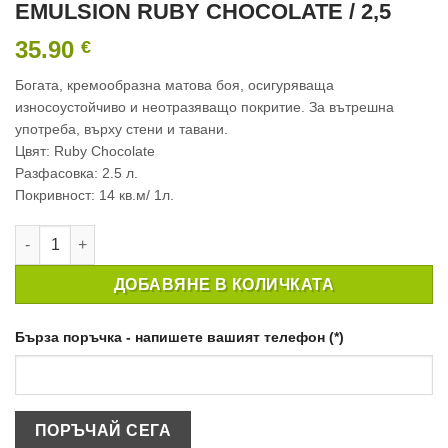
EMULSION RUBY CHOCOLATE / 2,5
35.90
€
Богата, кремообразна матова боя, осигуряваща
износоустойчиво и неотразяващо покритие. За вътрешна
употреба, върху стени и тавани.
Цвят: Ruby Chocolate
Разфасовка: 2.5 л.
Покривност: 14 кв.м/ 1л.
количество за ИНТЕРИОРНА БОЯ CROWN MATT EMULSION RU
ДОБАВЯНЕ В КОЛИЧКАТА
Бърза поръчка - напишете вашият телефон (*)