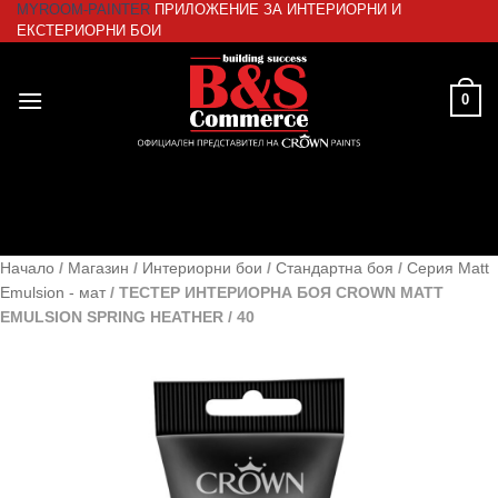
MYROOM-PAINTER
ПРИЛОЖЕНИЕ ЗА ИНТЕРИОРНИ И
Skip
ЕКСТЕРИОРНИ БОИ
to
content
0
Начало
/
Магазин
/
Интериорни бои
/
Стандартна боя
/
Серия Matt
Emulsion - мат
/
ТЕСТЕР ИНТЕРИОРНА БОЯ CROWN MATT
EMULSION SPRING HEATHER / 40