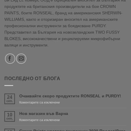
продуктите на британския производители на бои CROWN
PAINTS, боите RONSEAL, бранд на американския SHERWIN-
WILLIAMS, както и оторизиран вносител на американските
професионални инструменти за боядисване PURDY.
Представител за България на новозеландския TWO FUSSY
BLOKES, висококачествени и рециклируеми микрофибърни
валяци и инструменти.
ПОСЛЕДНО ОТ БЛОГА
Очаквайте скоро продуктите RONSEAL и PURDY!
24
сеп.
за
Коментарите са изключени
Очаквайте
скоро
Нов магазин във Варна
10
продуктите
сеп.
за
Коментарите са изключени
RONSEAL
Нов
и
магазин