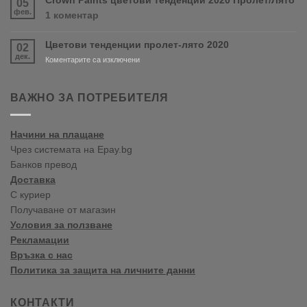
Crown Paints цветови тенденции 2020 Пролет/Лято
05
PURDY!
във
фев.
за
1 коментар
Варна
Crown
Paints
Цветови тенденции пролет-лято 2020
02
цветови
дек.
тенденции
за
Коментарите са изключени
2020
Цветови
Пролет/
тенденции
Лято
пролет-
ВАЖНО ЗА ПОТРЕБИТЕЛЯ
лято
2020
Начини на плащане
Чрез системата на Epay.bg
Банков превод
Доставка
С куриер
Получаване от магазин
Условия за ползване
Рекламации
Връзка с нас
Политика за защита на личните данни
КОНТАКТИ