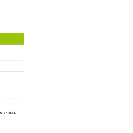
 DASH NUTMG / 2,5
on - мат
,