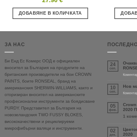
ДОБАВЯНЕ В КОЛИЧКАТА
ДОБАВ
ЗА НАС
ПОСЛЕДНО
Би Енд Ес Комерс ООД е официален
Очакв
24
вносител за България на продуктите на
RONSE
сеп.
британския производители на бои CROWN
Коментар
PAINTS, боите RONSEAL, бранд на
Нов м
10
американския SHERWIN-WILLIAMS, както и
сеп.
Коментар
оторизиран вносител на американските
професионални инструменти за боядисване
Crown
05
PURDY. Представител за България на
2020 
фев.
новозеландския TWO FUSSY BLOKES,
1 ком
висококачествени и рециклируеми
микрофибърни валяци и инструменти.
Цвето
02
2020
дек.