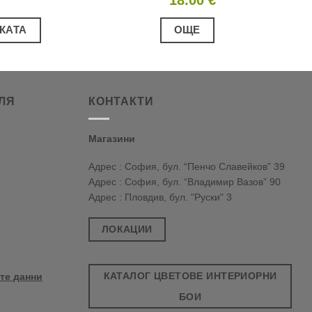
КАТА
ОЩЕ
ЛЯ
КОНТАКТИ
Магазини
Адрес : София, бул. “Пенчо Славейков” 39
Адрес : София, бул. “Владимир Вазов” 90
Адрес : Пловдив, бул. "Руски" 3
ЛОКАЦИИ
КАТАЛОГ ЦВЕТОВЕ ИНТЕРИОРНИ
те данни
БОИ