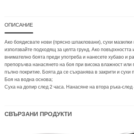
ОПИСАНИЕ
Ако боядисвате нови (прясно шпакловани), сухи мазилки 
използвайте подходящ за целта грунд. Ако повърхността 
внимателно боята преди употреба и нанесете хубаво и ра
препоръчва нанасянето на боя при висока влажност или п
пълно покритие. Боята да се съхранява в закрити и сухи
Боя на водна основа;
Суха на допир след 2 часа. Нанасяне на втора ръка-след 
СВЪРЗАНИ ПРОДУКТИ