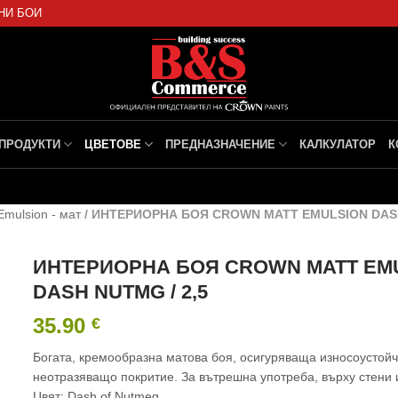
НИ БОИ
ПРОДУКТИ
ЦВЕТОВЕ
ПРЕДНАЗНАЧЕНИЕ
КАЛКУЛАТОР
К
Emulsion - мат
/
ИНТЕРИОРНА БОЯ CROWN MATT EMULSION DASH
ИНТЕРИОРНА БОЯ CROWN MATT EM
DASH NUTMG / 2,5
35.90
€
Богата, кремообразна матова боя, осигуряваща износоустойч
неотразяващо покритие. За вътрешна употреба, върху стени 
Цвят: Dash of Nutmeg