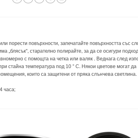
или порести повърхности, запечатайте повърхността със сло
има „блясък“, старателно полирайте, за да се осигури подх
вномерно с помощта на четка или валяк . Веднага след изпо
ри стайна температура под 10 ° C. Някои цветове могат да 
 помещения, които са защитени от пряка слънчева светлина.
4 часа;