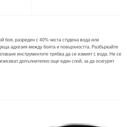
й боя, разреден с 40% чиста студена вода или
одяща адхезия между боята и повърхността. Разбъркайте
лзване инструментите трябва да се измият с вода. Не се
изискват допълнително още един слой, за да осигурят