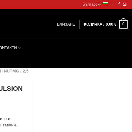
Български
0
ВЛИЗАНЕ
КОЛИЧКА /
0.00
€
ОНТАКТИ
 NUTMG / 2,5
ULSION
иво и
и тавани.