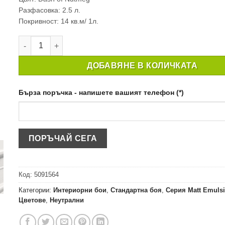
Разфасовка: 2.5 л.
Покривност: 14 кв.м/ 1л.
количество за ИНТЕРИОРНА БОЯ CROWN MATT EMULSION
ДОБАВЯНЕ В КОЛИЧКАТА
Бърза поръчка - напишете вашият телефон (*)
Код:
5091564
Категории:
Интериорни бои
,
Стандартна боя
,
Серия Matt Emulsi
Цветове
,
Неутрални