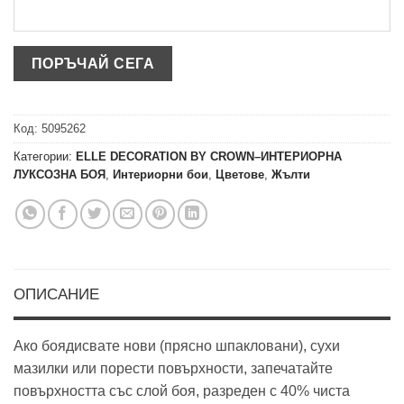
Код:
5095262
Категории:
ELLE DECORATION BY CROWN–ИНТЕРИОРНА
ЛУКСОЗНА БОЯ
,
Интериорни бои
,
Цветове
,
Жълти
ОПИСАНИЕ
Ако боядисвате нови (прясно шпакловани), сухи
мазилки или порести повърхности, запечатайте
повърхността със слой боя, разреден с 40% чиста