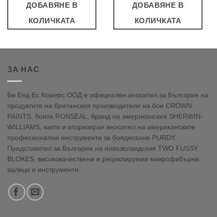
ДОБАВЯНЕ В
ДОБАВЯНЕ В
КОЛИЧКАТА
КОЛИЧКАТА
ЗА НАС
Би Енд Ес Комерс ООД е официален вносител за България на
продуктите на британския производители на бои CROWN
PAINTS, боите RONSEAL, бранд на американския SHERWIN-
WILLIAMS, както и оторизиран вносител на американските
професионални инструменти за боядисване PURDY.
Представител за България на новозеландския TWO FUSSY
BLOKES, висококачествени и рециклируеми микрофибърни
валяци и инструменти.