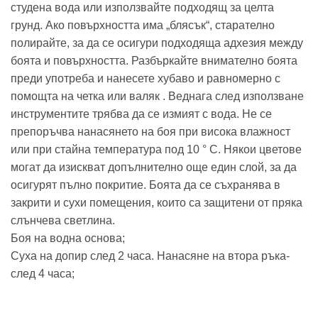
студена вода или използвайте подходящ за целта
грунд. Ако повърхността има „блясък“, старателно
полирайте, за да се осигури подходяща адхезия между
боята и повърхността. Разбъркайте внимателно боята
преди употреба и нанесете хубаво и равномерно с
помощта на четка или валяк . Веднага след използване
инструментите трябва да се измият с вода. Не се
препоръчва нанасянето на боя при висока влажност
или при стайна температура под 10 ° C. Някои цветове
могат да изискват допълнително още един слой, за да
осигурят пълно покритие. Боята да се съхранява в
закрити и сухи помещения, които са защитени от пряка
слънчева светлина.
Боя на водна основа;
Суха на допир след 2 часа. Нанасяне на втора ръка-
след 4 часа;