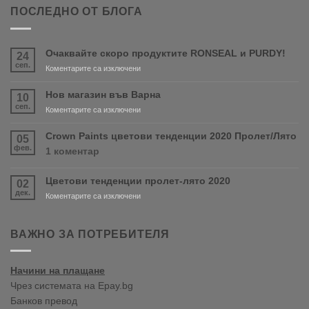
ПОСЛЕДНО ОТ БЛОГА
Очаквайте скоро продуктите RONSEAL и PURDY!
24
сеп.
за
Коментарите са изключени
Очаквайте
скоро
Нов магазин във Варна
10
продуктите
сеп.
за
Коментарите са изключени
RONSEAL
Нов
и
магазин
Crown Paints цветови тенденции 2020 Пролет/Лято
05
PURDY!
във
фев.
за
1 коментар
Варна
Crown
Paints
Цветови тенденции пролет-лято 2020
02
цветови
дек.
тенденции
за
Коментарите са изключени
2020
Цветови
Пролет/
тенденции
Лято
пролет-
ВАЖНО ЗА ПОТРЕБИТЕЛЯ
лято
2020
Начини на плащане
Чрез системата на Epay.bg
Банков превод