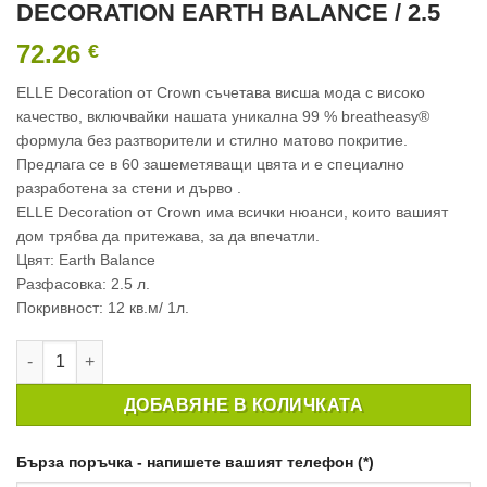
DECORATION EARTH BALANCE / 2.5
72.26
€
ELLE Decoration от Crown съчетава висша мода с високо
качество, включвайки нашата уникална 99 % breatheasy®
формула без разтворители и стилно матово покритие.
Предлага се в 60 зашеметяващи цвята и e специално
разработена за стени и дърво .
ELLE Decoration от Crown има всички нюанси, които вашият
дом трябва да притежава, за да впечатли.
Цвят: Earth Balance
Разфасовка: 2.5 л.
Покривност: 12 кв.м/ 1л.
количество за ИНТЕРИОРНА БОЯ CROWN ELLE DECORATION 
ДОБАВЯНЕ В КОЛИЧКАТА
Бърза поръчка - напишете вашият телефон (*)