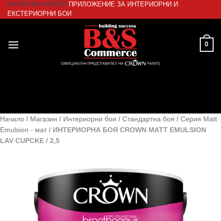
MYROOM-PAINTER
ПРИЛОЖЕНИЕ ЗА ИНТЕРИОРНИ И
Skip
ЕКСТЕРИОРНИ БОИ
to
content
0
Начало
/
Магазин
/
Интериорни бои
/
Стандартна боя
/
Серия Matt
Emulsion - мат
/
ИНТЕРИОРНА БОЯ CROWN MATT EMULSION
LAV CUPCKE / 2,5