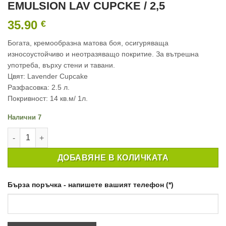
EMULSION LAV CUPCKE / 2,5
35.90
€
Богата, кремообразна матова боя, осигуряваща
износоустойчиво и неотразяващо покритие. За вътрешна
употреба, върху стени и тавани.
Цвят: Lavender Cupcake
Разфасовка: 2.5 л.
Покривност: 14 кв.м/ 1л.
Налични 7
количество за ИНТЕРИОРНА БОЯ CROWN MATT EMULSION LAV
ДОБАВЯНЕ В КОЛИЧКАТА
Бърза поръчка - напишете вашият телефон (*)