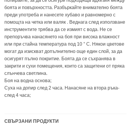
полирайте, за да се осигури подходяща адхезия между
боята и повърхността. Разбъркайте внимателно боята
преди употреба и нанесете хубаво и равномерно с
помощта на четка или валяк . Веднага след използване
инструментите трябва да се измият с вода. Не се
препоръчва нанасянето на боя при висока влажност
или при стайна температура под 10 ° C. Някои цветове
могат да изискват допълнително още един слой, за да
осигурят пълно покритие. Боята да се съхранява в
закрити и сухи помещения, които са защитени от пряка
слънчева светлина.
Боя на водна основа;
Суха на допир след 2 часа. Нанасяне на втора ръка-
след 4 часа;
СВЪРЗАНИ ПРОДУКТИ