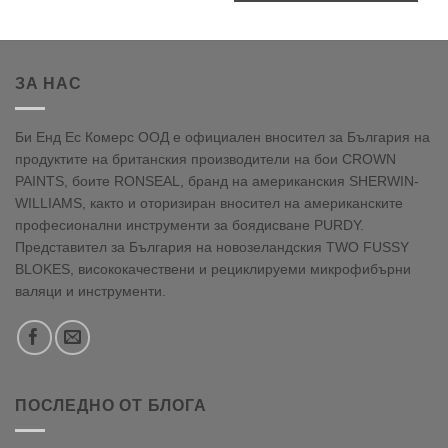
ЗА НАС
Би Енд Ес Комерс ООД е официален вносител за България на
продуктите на британския производители на бои CROWN
PAINTS, боите RONSEAL, бранд на американския SHERWIN-
WILLIAMS, както и оторизиран вносител на американските
професионални инструменти за боядисване PURDY.
Представител за България на новозеландския TWO FUSSY
BLOKES, висококачествени и рециклируеми микрофибърни
валяци и инструменти.
ПОСЛЕДНО ОТ БЛОГА