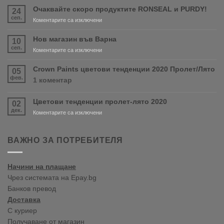
Очаквайте скоро продуктите RONSEAL и PURDY!
24
сеп.
за
Коментарите са изключени
Очаквайте
скоро
Нов магазин във Варна
10
продуктите
сеп.
за
Коментарите са изключени
RONSEAL
Нов
и
магазин
Crown Paints цветови тенденции 2020 Пролет/Лято
05
PURDY!
във
фев.
за
1 коментар
Варна
Crown
Paints
Цветови тенденции пролет-лято 2020
02
цветови
дек.
тенденции
за
Коментарите са изключени
2020
Цветови
Пролет/
тенденции
Лято
пролет-
ВАЖНО ЗА ПОТРЕБИТЕЛЯ
лято
2020
Начини на плащане
Чрез системата на Epay.bg
Банков превод
Доставка
С куриер
Получаване от магазин