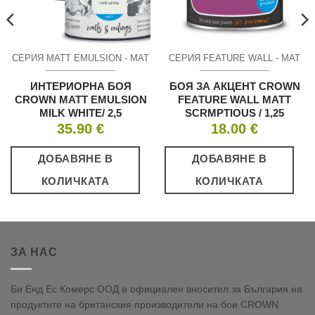
СЕРИЯ MATT EMULSION - МАТ
СЕРИЯ FEATURE WALL - МАТ
ИНТЕРИОРНА БОЯ
БОЯ ЗА АКЦЕНТ CROWN
CROWN MATT EMULSION
FEATURE WALL MATT
MILK WHITE/ 2,5
SCRMPTIOUS / 1,25
35.90
€
18.00
€
ДОБАВЯНЕ В
ДОБАВЯНЕ В
КОЛИЧКАТА
КОЛИЧКАТА
ЗА НАС
Би Енд Ес Комерс ООД е официален вносител за България на
продуктите на британския производители на бои CROWN