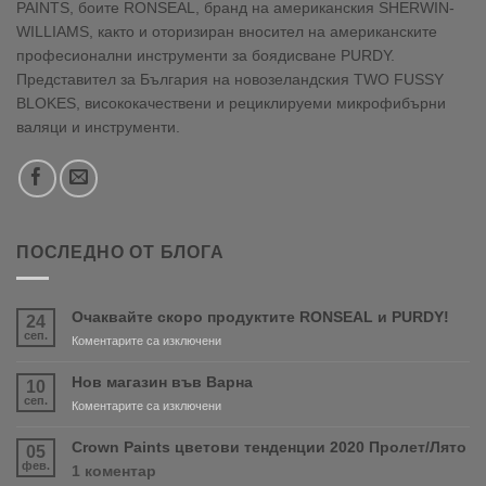
PAINTS, боите RONSEAL, бранд на американския SHERWIN-
WILLIAMS, както и оторизиран вносител на американските
професионални инструменти за боядисване PURDY.
Представител за България на новозеландския TWO FUSSY
BLOKES, висококачествени и рециклируеми микрофибърни
валяци и инструменти.
ПОСЛЕДНО ОТ БЛОГА
Очаквайте скоро продуктите RONSEAL и PURDY!
24
сеп.
за
Коментарите са изключени
Очаквайте
скоро
Нов магазин във Варна
10
продуктите
сеп.
за
Коментарите са изключени
RONSEAL
Нов
и
магазин
Crown Paints цветови тенденции 2020 Пролет/Лято
05
PURDY!
във
фев.
за
1 коментар
Варна