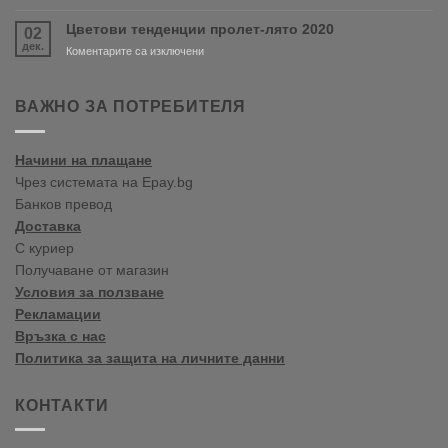
Crown
Paints
Цветови тенденции пролет-лято 2020
02
цветови
дек.
тенденции
за
Коментарите са изключени
2020
Цветови
Пролет/
тенденции
Лято
пролет-
ВАЖНО ЗА ПОТРЕБИТЕЛЯ
лято
2020
Начини на плащане
Чрез системата на Epay.bg
Банков превод
Доставка
С куриер
Получаване от магазин
Условия за ползване
Рекламации
Връзка с нас
Политика за защита на личните данни
КОНТАКТИ