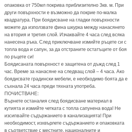
опаковка от 750мл покрива приблизително 3кв. м. При
други повърхности е възможно да покрие по-малка
квадратура. При боядисване на гладки повърхности
можете да използвате фина шкурка между нанасянето
на втория и третия слой. Изчаквайте 4 часа след всяка
нанесена ръка. След приключване измийте ръцете си с
топла вода и сапун, за да отстраните остатъците от боя
по ръцете си!
Боядисаната повърхност е защитена от дъжд след 1
час. Време за нанасяне на следващ слой – 4 часа. Ако
боядисвате градински мебели, е необходимо боята да е
съхнала 24 часа преди тяхната употреба.
ПОЧИСТВАНЕ:
Върнете останалия след боядисване материал в
кутията и измийте четката с топла сапунена вода! Не
изсипвайте съдържанието в канализацията! При
необходимост, изхвърлете съдържанието и опаковката
в съответствие с местните, националните и