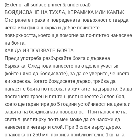
(Exterior all surface primer & undercoat)
БОЯДИСВАНЕ НА ТУХЛА, КЕРАМИКА ИЛИ КАМЪК
Отстранете праха и повредената повърхност с твърда
четка или фина шкурка и добре почистете
повърхността, което ще помогне за по-плътно нанасяне
на боята.
КАК ДА ИЗПОЛЗВАТЕ БОЯТА
Преди употреба разбъркайте боята с дървена
бъркалка. След това нанесете на отделен участък
(който няма да боядисвате), за да се уверите, че цвета
ви харесва. Когато боядисвате дърво, трябва да
нанасяте боята по посока на жилките на дървото. За да
постигнете траен и плътен цвят нанесете 3 слоя боя,
което ще гарантира до 5 години устойчивост на цвета и
защита на боядисаната повърхност. При нанасяне на
светъл цвят върху по-тъмен може да се наложи да
нанесете и четвърти слой. При 3 слоя върху дърво,
опаковка от 250 мл. покрива приблизително 1кв. м, а