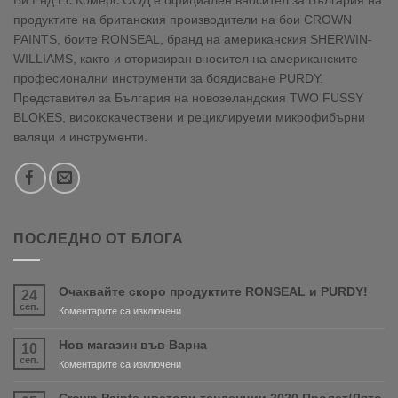
продуктите на британския производители на бои CROWN
PAINTS, боите RONSEAL, бранд на американския SHERWIN-
WILLIAMS, както и оторизиран вносител на американските
професионални инструменти за боядисване PURDY.
Представител за България на новозеландския TWO FUSSY
BLOKES, висококачествени и рециклируеми микрофибърни
валяци и инструменти.
ПОСЛЕДНО ОТ БЛОГА
Очаквайте скоро продуктите RONSEAL и PURDY!
24
сеп.
за
Коментарите са изключени
Очаквайте
скоро
Нов магазин във Варна
10
продуктите
сеп.
за
Коментарите са изключени
RONSEAL
Нов
и
магазин