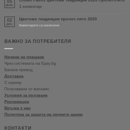
Crown Paints цветови тенденции 2020 Пролет/Лято
05
PURDY!
във
фев.
за
1 коментар
Варна
Crown
Paints
Цветови тенденции пролет-лято 2020
02
цветови
дек.
тенденции
за
Коментарите са изключени
2020
Цветови
Пролет/
тенденции
Лято
пролет-
ВАЖНО ЗА ПОТРЕБИТЕЛЯ
лято
2020
Начини на плащане
Чрез системата на Epay.bg
Банков превод
Доставка
С куриер
Получаване от магазин
Условия за ползване
Рекламации
Връзка с нас
Политика за защита на личните данни
КОНТАКТИ