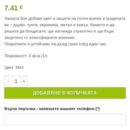
7.41
€
Нашата боя добавя цвят и защита на почти всичко в градината
ви – дърво, тухла, керамика, метал и камък. Каквото и да
решите да боядисате, ще изглежда страхотно и ще бъде
защитено от атмосферните влияния.
Покритието е устойчиво на дъжд само след един час.
Покривност: 4 кв.м./1л.
Цвят: Mint
количество за БОЯ ЗА ГРАДИНАТА GARDEN PAINT MINT 250
ДОБАВЯНЕ В КОЛИЧКАТА
Бърза поръчка - напишете вашият телефон (*)