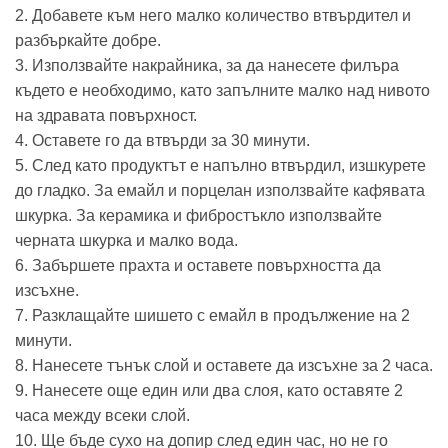
2. Добавете към него малко количество втвърдител и
разбъркайте добре.
3. Използвайте накрайника, за да нанесете филъра
където е необходимо, като запълните малко над нивото
на здравата повърхност.
4. Оставете го да втвърди за 30 минути.
5. След като продуктът е напълно втвърдил, изшкурете
до гладко. За емайл и порцелан използвайте кафявата
шкурка. За керамика и фибростъкло използвайте
черната шкурка и малко вода.
6. Забършете прахта и оставете повърхността да
изсъхне.
7. Разклащайте шишето с емайл в продължение на 2
минути.
8. Нанесете тънък слой и оставете да изсъхне за 2 часа.
9. Нанесете още един или два слоя, като оставяте 2
часа между всеки слой.
10. Ще бъде сухо на допир след един час, но не го