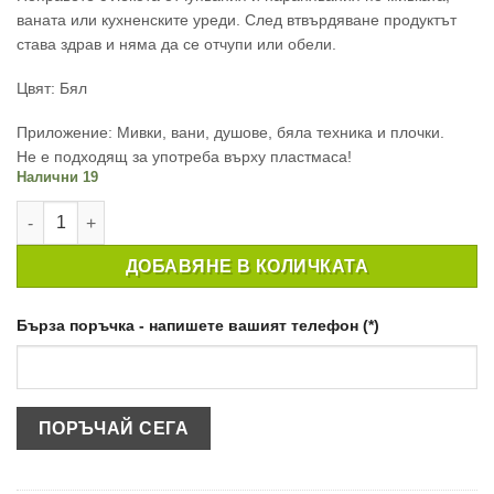
ваната или кухненските уреди. След втвърдяване продуктът
става здрав и няма да се отчупи или обели.
Цвят: Бял
Приложение: Мивки, вани, душове, бяла техника и плочки.
Не е подходящ за употреба върху пластмаса!
Налични 19
количество за КОМПЛЕКТ ЗА ПОПРАВКИ В КУХНЯТА И БАНЯ
ДОБАВЯНЕ В КОЛИЧКАТА
Бърза поръчка - напишете вашият телефон (*)