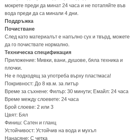
мокрете преди да минат 24 часа и не потапяйте във
вода преди да са минали 4 дни.
Поддръжка
Почистване
След като материалът е напълно сух и твърд, можете
да го почиствате нормално.
Техническа спецификация
Приложение: Мивки, вани, душове, бяла техника и
плочки.
Не е подходящ за употреба върху пластмаса!
Покривност: До 8 кв.м. за литър
Време за съхнене: Филър: 30 минути; Емайл: 24 часа
Време между слоевете: 24 часа
Брой слоеве: 2 или 3
Цвят: Бял
Финиш: Сатен и гланц
Устойчивост: Устойчив на вода и мухъл
Нанасяне: С четка