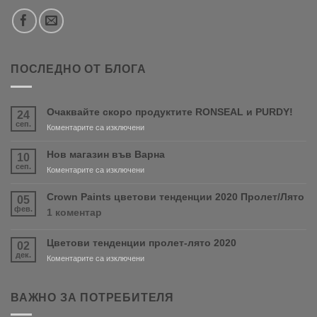
ПОСЛЕДНО ОТ БЛОГА
Очаквайте скоро продуктите RONSEAL и PURDY!
24
сеп.
за
Коментарите са изключени
Очаквайте
скоро
Нов магазин във Варна
10
продуктите
сеп.
за
Коментарите са изключени
RONSEAL
Нов
и
магазин
Crown Paints цветови тенденции 2020 Пролет/Лято
05
PURDY!
във
фев.
за
1 коментар
Варна
Crown
Paints
Цветови тенденции пролет-лято 2020
02
цветови
дек.
тенденции
за
Коментарите са изключени
2020
Цветови
Пролет/
тенденции
Лято
пролет-
ВАЖНО ЗА ПОТРЕБИТЕЛЯ
лято