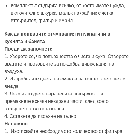
Комплектът съдържа всичко, от което имате нужда,
включително шкурка, малък накрайник с четка,
втвърдител, филър и емайл.
Как да поправите отчупвания и пукнатини в
кухнята и банята
Преди да започнете
1. Уверете се, че повърхността е чиста и суха. Отворете
вратите и прозорците за по-добра циркулация на
въздуха.
2. Изпробвайте цвета на емайла на място, което не се
вижда.
3. Леко изшкурете наранената повърхност и
премахнете всички нездрави части, след което
забършете с влажна кърпа.
4. Оставете да изсъхне напълно.
Нанасяне
1. Изстискайте необходимото количество от филъра.