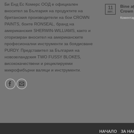
Би Енд Ес Комерс ООД е официален
Bine a
11
вносител за България на продуктите на
Crown
авг.
британския производители на бои CROWN
Коментар
PAINTS, боите RONSEAL, бранд на
американския SHERWIN-WILLIAMS, както и
оторизиран вносител на американските
професионални инструменти за боядисване
PURDY. Представител за България на
новозеландския TWO FUSSY BLOKES,
висококачествени и рециклируеми
микрофибърни валяци и инструменти.
НАЧАЛО
ЗА НА