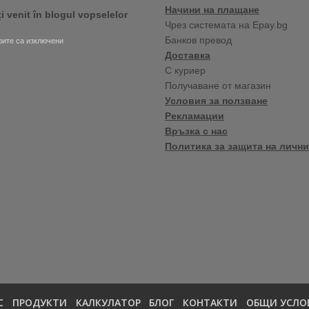
Начини на плащане
ți venit în blogul vopselelor
Чрез системата на Epay.bg
Банков превод
за
ите са изключени
Bine
Доставка
ați
С куриер
venit
Получаване от магазин
în
blogul
Условия за ползване
vopselelor
Рекламации
Crown
Връзка с нас
Политика за защита на лични
С
ПРОДУКТИ
КАЛКУЛАТОР
БЛОГ
КОНТАКТИ
ОБЩИ УСЛО