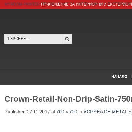
Skip
MYROOM-PAINTER
ПРИЛОЖЕНИЕ ЗА ИНТЕРИОРНИ И ЕКСТЕРИОР
to
content
Търсене
за:
НАЧАЛО
Crown-Retail-Non-Drip-Satin-750
Published
07.11.2017
at
700 × 700
in
VOPSEA DE METAL Ș