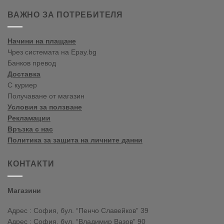
ați
venit
ВАЖНО ЗА ПОТРЕБИТЕЛЯ
în
blogul
vopselelor
Начини на плащане
Crown
Чрез системата на Epay.bg
Банков превод
Доставка
С куриер
Получаване от магазин
Условия за ползване
Рекламации
Връзка с нас
Политика за защита на личните данни
КОНТАКТИ
Магазини
Адрес : София, бул. “Пенчо Славейков” 39
Адрес : София, бул. “Владимир Вазов” 90