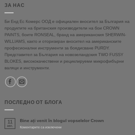
ЗА НАС
Би Енд Ес Комерс ООД е официален вносител за България на
продуктите на британския производители на бои CROWN
PAINTS, боите RONSEAL, бранд на американския SHERWIN-
WILLIAMS, както и оторизиран вносител на американските
професионални инструменти за боядисване PURDY.
Представител за България на новозеландския TWO FUSSY
BLOKES, висококачествени и рециклируеми микрофибърни
валяци и инструменти.
ПОСЛЕДНО ОТ БЛОГА
Bine ați venit în blogul vopselelor Crown
11
авг.
за
Коментарите са изключени
Bine