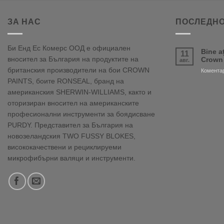
ЗА НАС
ПОСЛЕДНО
Би Енд Ес Комерс ООД е официален
Bine a
11
вносител за България на продуктите на
Crown
авг.
британския производители на бои CROWN
Коментар
PAINTS, боите RONSEAL, бранд на
американския SHERWIN-WILLIAMS, както и
оторизиран вносител на американските
професионални инструменти за боядисване
PURDY. Представител за България на
новозеландския TWO FUSSY BLOKES,
висококачествени и рециклируеми
микрофибърни валяци и инструменти.