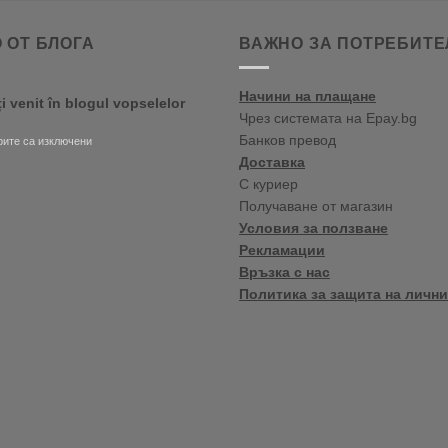
 ОТ БЛОГА
ВАЖНО ЗА ПОТРЕБИТЕ
Начини на плащане
ți venit în blogul vopselelor
Чрез системата на Epay.bg
Банков превод
за
ите са изключени
Bine
Доставка
ați
С куриер
venit
Получаване от магазин
în
blogul
Условия за ползване
vopselelor
Рекламации
Crown
Връзка с нас
Политика за защита на лични