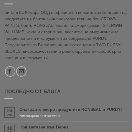
Би Енд Ес Комерс ООД е официален вносител за България на
продуктите на британския производители на бои CROWN
PAINTS, боите RONSEAL, бранд на американския SHERWIN-
WILLIAMS, както и оторизиран вносител на американските
професионални инструменти за боядисване PURDY.
Представител за България на новозеландския TWO FUSSY
BLOKES, висококачествени и рециклируеми микрофибърни
валяци и инструменти.
ПОСЛЕДНО ОТ БЛОГА
Очаквайте скоро продуктите RONSEAL и PURDY!
24
сеп.
за
Коментарите са изключени
Очаквайте
скоро
Нов магазин във Варна
10
продуктите
сеп.