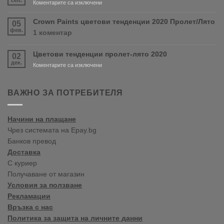
за
Коментарите са изключени
RONSEAL
Нов
и
магазин
Crown Paints цветови тенденции 2020 Пролет/Лято
05
PURDY!
във
фев.
за
1 коментар
Варна
Crown
Paints
Цветови тенденции пролет-лято 2020
02
цветови
дек.
тенденции
за
Коментарите са изключени
2020
Цветови
Пролет/
тенденции
Лято
пролет-
ВАЖНО ЗА ПОТРЕБИТЕЛЯ
лято
2020
Начини на плащане
Чрез системата на Epay.bg
Банков превод
Доставка
С куриер
Получаване от магазин
Условия за ползване
Рекламации
Връзка с нас
Политика за защита на личните данни