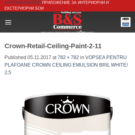
MYROOM-PAINTER
ПРИЛОЖЕНИЕ ЗА ИНТЕРИОРНИ И
Skip
ЕКСТЕРИОРНИ БОИ
to
content
Crown-Retail-Ceiling-Paint-2-11
Published
05.11.2017
at
782 × 782
in
VOPSEA PENTRU
PLAFOANE CROWN CEILING EMULSION BRIL WHITE/
2,5