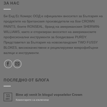
ЗА НАС
Би Енд Ес Комерс ООД е официален вносител за България на
продуктите на британския производители на бои CROWN
PAINTS, боите RONSEAL, бранд на американския SHERWIN-
WILLIAMS, както и оторизиран вносител на американските
професионални инструменти за боядисване PURDY.
Представител за България на новозеландския TWO FUSSY
BLOKES, висококачествени и рециклируеми микрофибърни
валяци и инструменти.
ПОСЛЕДНО ОТ БЛОГА
Bine ați venit în blogul vopselelor Crown
11
авг.
за
Коментарите са изключени
Bine