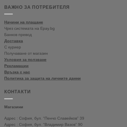
ați
venit
ВАЖНО ЗА ПОТРЕБИТЕЛЯ
în
blogul
vopselelor
Начини на плащане
Crown
Чрез системата на Epay.bg
Банков превод
Доставка
С куриер
Получаване от магазин
Условия за ползване
Рекламации
Връзка с нас
Политика за защита на личните данни
КОНТАКТИ
Магазини
Адрес : София, бул. “Пенчо Славейков” 39
Адрес : София, бул. “Владимир Вазов” 90