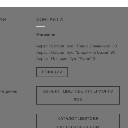
ЛЯ
КОНТАКТИ
Магазини
Адрес : София, бул. “Пенчо Славейков” 39
Адрес : София, бул. “Владимир Вазов” 90
Адрес : Пловдив, бул. "Руски" 3
ЛОКАЦИИ
КАТАЛОГ ЦВЕТОВЕ ИНТЕРИОРНИ
те данни
БОИ
КАТАЛОГ ЦВЕТОВЕ
ЕКСТЕРИОРНИ БОИ