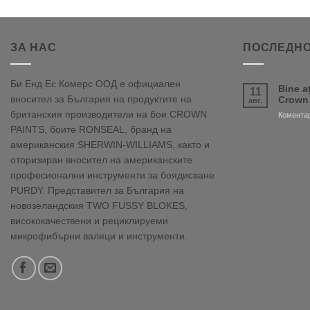
ЗА НАС
ПОСЛЕДНО
Би Енд Ес Комерс ООД е официален
Bine a
11
вносител за България на продуктите на
Crown
авг.
британския производители на бои CROWN
Коментар
PAINTS, боите RONSEAL, бранд на
американския SHERWIN-WILLIAMS, както и
оторизиран вносител на американските
професионални инструменти за боядисване
PURDY. Представител за България на
новозеландския TWO FUSSY BLOKES,
висококачествени и рециклируеми
микрофибърни валяци и инструменти.