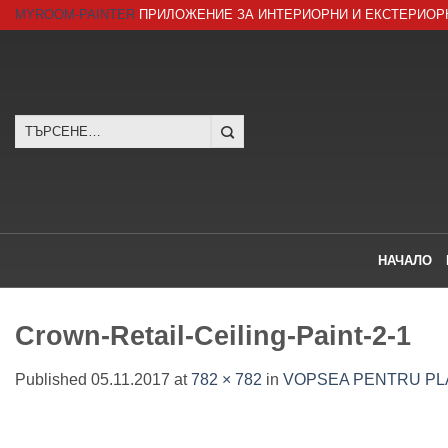
Skip
MYROOM-PAINTER
ПРИЛОЖЕНИЕ ЗА ИНТЕРИОРНИ И ЕКСТЕРИОР
to
content
Търсене
за:
НАЧАЛО
Crown-Retail-Ceiling-Paint-2-1
Published
05.11.2017
at
782 × 782
in
VOPSEA PENTRU PLA