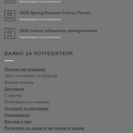
за
Коментарите са изключени
are
New
coming
shop
2020 Spring/Summer Colour Trends
05
soon!
in
фев.
за
Коментарите са изключени
Varna
2020
Spring/Summer
2020 colour influences spring/summer
02
Colour
дек.
за
Коментарите са изключени
Trends
2020
colour
influences
ВАЖНО ЗА ПОТРЕБИТЕЛЯ
spring/summer
Начини на плащане
Чрез системата на Epay.bg
Банков превод
Доставка
С куриер
Получаване от магазин
Условия за ползване
Рекламации
Връзка с нас
Политика за защита на личните данни