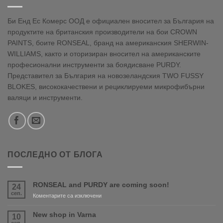
Би Енд Ес Комерс ООД е официален вносител за България на
продуктите на британския производители на бои CROWN
PAINTS, боите RONSEAL, бранд на американския SHERWIN-
WILLIAMS, както и оторизиран вносител на американските
професионални инструменти за боядисване PURDY.
Представител за България на новозеландския TWO FUSSY
BLOKES, висококачествени и рециклируеми микрофибърни
валяци и инструменти.
ПОСЛЕДНО ОТ БЛОГА
RONSEAL and PURDY are coming soon!
24
сеп.
за
Коментарите са изключени
RONSEAL
and
New shop in Varna
10
PURDY
сеп.