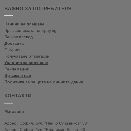
ați
venit
ВАЖНО ЗА ПОТРЕБИТЕЛЯ
în
blogul
vopselelor
Начини на плащане
Crown
Чрез системата на Epay.bg
Банков превод
Доставка
С куриер
Получаване от магазин
Условия за ползване
Рекламации
Връзка с нас
Политика за защита на личните данни
КОНТАКТИ
Магазини
Адрес : София, бул. “Пенчо Славейков” 39
Адрес : София, бул. “Владимир Вазов” 90