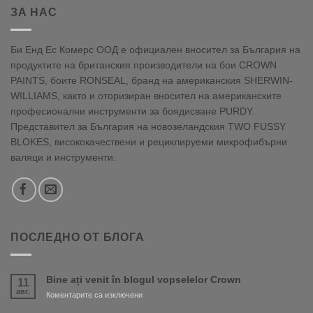
ЗА НАС
Би Енд Ес Комерс ООД е официален вносител за България на
продуктите на британския производители на бои CROWN
PAINTS, боите RONSEAL, бранд на американския SHERWIN-
WILLIAMS, както и оторизиран вносител на американските
професионални инструменти за боядисване PURDY.
Представител за България на новозеландския TWO FUSSY
BLOKES, висококачествени и рециклируеми микрофибърни
валяци и инструменти.
ПОСЛЕДНО ОТ БЛОГА
Bine ați venit în blogul vopselelor Crown
11
авг.
за
Коментарите са изключени
Bine