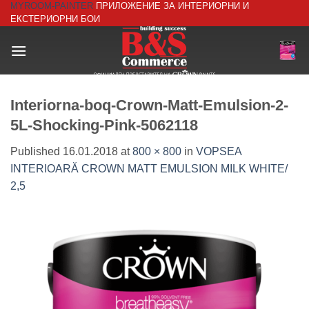
MYROOM-PAINTER
ПРИЛОЖЕНИЕ ЗА ИНТЕРИОРНИ И
Skip
ЕКСТЕРИОРНИ БОИ
to
content
Interiorna-boq-Crown-Matt-Emulsion-2-
5L-Shocking-Pink-5062118
Published
16.01.2018
at
800 × 800
in
VOPSEA
INTERIOARĂ CROWN MATT EMULSION MILK WHITE/
2,5