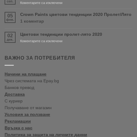
сеп.
за
Коментарите са изключени
RONSEAL
Нов
и
магазин
Crown Paints цветови тенденции 2020 Пролет/Лято
05
PURDY!
във
фев.
за
1 коментар
Варна
Crown
Paints
Цветови тенденции пролет-лято 2020
02
цветови
дек.
тенденции
за
Коментарите са изключени
2020
Цветови
Пролет/
тенденции
Лято
пролет-
ВАЖНО ЗА ПОТРЕБИТЕЛЯ
лято
2020
Начини на плащане
Чрез системата на Epay.bg
Банков превод
Доставка
С куриер
Получаване от магазин
Условия за ползване
Рекламации
Връзка с нас
Политика за защита на личните данни