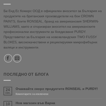
Би Енд Ес Комерс ООД е официален вносител за България на
продуктите на британския производители на бои CROWN
PAINTS, боите RONSEAL, бранд на американския SHERWIN-
WILLIAMS, както и оторизиран вносител на американските
професионални инструменти за боядисване PURDY.
Представител за България на новозеландския TWO FUSSY
BLOKES, висококачествени и рециклируеми микрофибърни
валяци и инструменти.
ПОСЛЕДНО ОТ БЛОГА
Очаквайте скоро продуктите RONSEAL и PURDY!
24
сеп.
за
Коментарите са изключени
Очаквайте
скоро
Нов магазин във Варна
10
продуктите