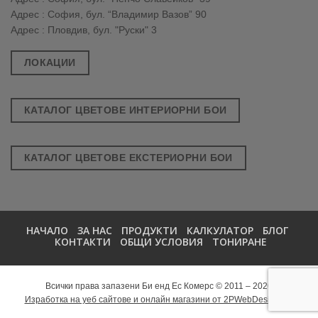
Адрес : София, бул. “Владимир Вазов” 90
Адрес : Пловдив, бул. "Руски" 3
ЛОКАЦИИ
КАТАЛОГ ЦВЕТОВЕ ИНТЕРИОРНИ БОИ
КАТАЛОГ ЦВЕТОВЕ ЕКСТЕРИОРНИ БОИ
НАЧАЛО
ЗА НАС
ПРОДУКТИ
КАЛКУЛАТОР
БЛОГ
КОНТАКТИ
ОБЩИ УСЛОВИЯ
ТОНИРАНЕ
Всички права запазени Би енд Ес Комерс © 2011 – 2026
Изработка на уеб сайтове и онлайн магазини от 2PWebDesign.net