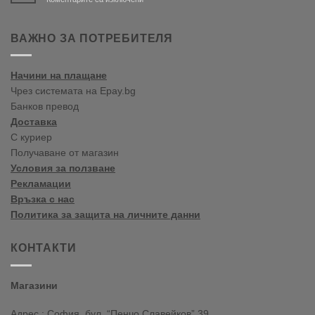
Bine
ați
venit
ВАЖНО ЗА ПОТРЕБИТЕЛЯ
în
blogul
vopselelor
Начини на плащане
Crown
Чрез системата на Epay.bg
Банков превод
Доставка
С куриер
Получаване от магазин
Условия за ползване
Рекламации
Връзка с нас
Политика за защита на личните данни
КОНТАКТИ
Магазини
Адрес : София, бул. “Пенчо Славейков” 39