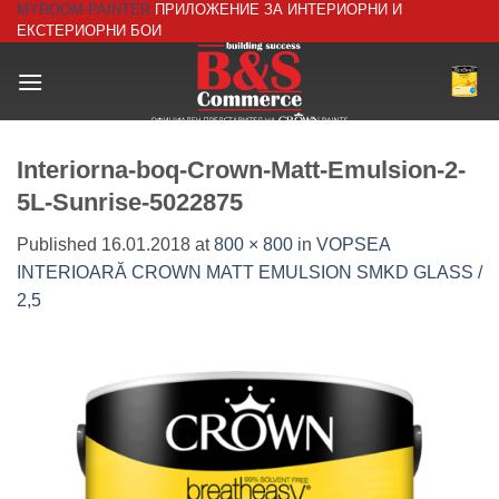
MYROOM-PAINTER
ПРИЛОЖЕНИЕ ЗА ИНТЕРИОРНИ И
Skip
ЕКСТЕРИОРНИ БОИ
to
content
Interiorna-boq-Crown-Matt-Emulsion-2-
5L-Sunrise-5022875
Published
16.01.2018
at
800 × 800
in
VOPSEA
INTERIOARĂ CROWN MATT EMULSION SMKD GLASS /
2,5