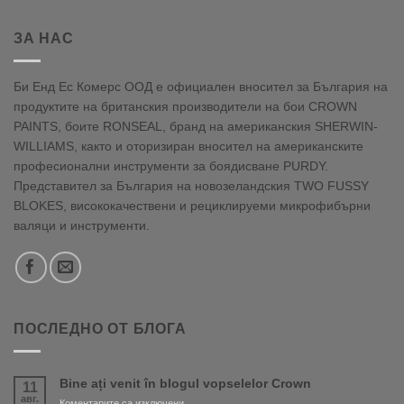
ЗА НАС
Би Енд Ес Комерс ООД е официален вносител за България на
продуктите на британския производители на бои CROWN
PAINTS, боите RONSEAL, бранд на американския SHERWIN-
WILLIAMS, както и оторизиран вносител на американските
професионални инструменти за боядисване PURDY.
Представител за България на новозеландския TWO FUSSY
BLOKES, висококачествени и рециклируеми микрофибърни
валяци и инструменти.
ПОСЛЕДНО ОТ БЛОГА
Bine ați venit în blogul vopselelor Crown
11
авг.
за
Коментарите са изключени