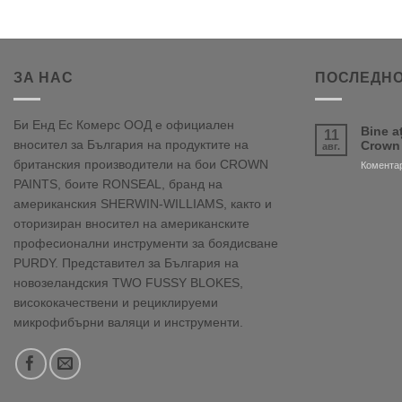
ЗА НАС
ПОСЛЕДНО
Би Енд Ес Комерс ООД е официален
Bine a
11
вносител за България на продуктите на
Crown
авг.
британския производители на бои CROWN
Коментар
PAINTS, боите RONSEAL, бранд на
американския SHERWIN-WILLIAMS, както и
оторизиран вносител на американските
професионални инструменти за боядисване
PURDY. Представител за България на
новозеландския TWO FUSSY BLOKES,
висококачествени и рециклируеми
микрофибърни валяци и инструменти.