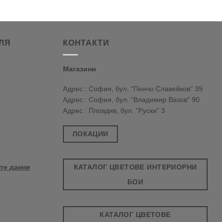
ЛЯ
КОНТАКТИ
Магазини
Адрес : София, бул. “Пенчо Славейков” 39
Адрес : София, бул. “Владимир Вазов” 90
Адрес : Пловдив, бул. "Руски" 3
ЛОКАЦИИ
КАТАЛОГ ЦВЕТОВЕ ИНТЕРИОРНИ
те данни
БОИ
КАТАЛОГ ЦВЕТОВЕ