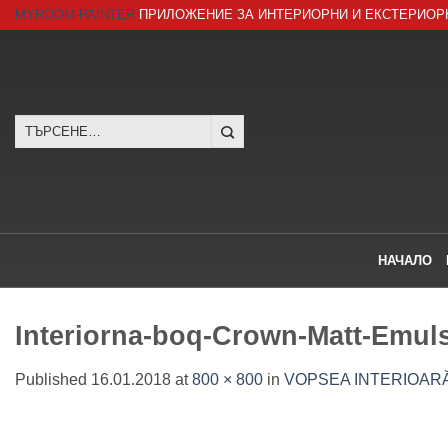
Skip
MYROOM-PAINTER
ПРИЛОЖЕНИЕ ЗА ИНТЕРИОРНИ И ЕКСТЕРИОР
to
content
Търсене
за:
НАЧАЛО
Interiorna-boq-Crown-Matt-Emul
Published
16.01.2018
at
800 × 800
in
VOPSEA INTERIOARĂ