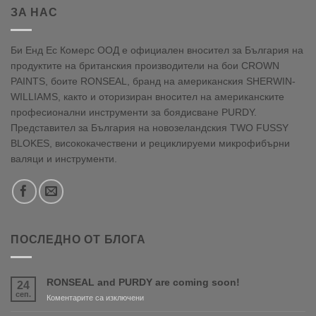
ЗА НАС
Би Енд Ес Комерс ООД е официален вносител за България на
продуктите на британския производители на бои CROWN
PAINTS, боите RONSEAL, бранд на американския SHERWIN-
WILLIAMS, както и оторизиран вносител на американските
професионални инструменти за боядисване PURDY.
Представител за България на новозеландския TWO FUSSY
BLOKES, висококачествени и рециклируеми микрофибърни
валяци и инструменти.
ПОСЛЕДНО ОТ БЛОГА
RONSEAL and PURDY are coming soon!
24
сеп.
за
Коментарите са изключени
RONSEAL