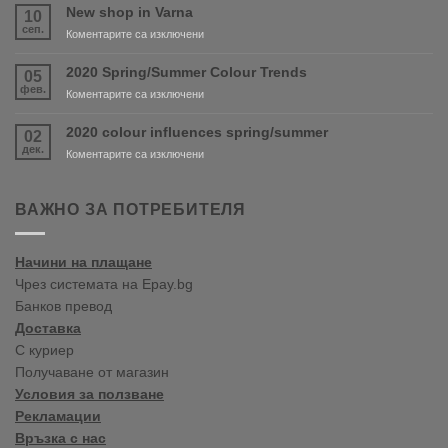
and
New shop in Varna
10
PURDY
сеп.
за
Коментарите са изключени
are
New
coming
shop
2020 Spring/Summer Colour Trends
05
soon!
in
фев.
за
Коментарите са изключени
Varna
2020
Spring/Summer
2020 colour influences spring/summer
02
Colour
дек.
за
Коментарите са изключени
Trends
2020
colour
influences
ВАЖНО ЗА ПОТРЕБИТЕЛЯ
spring/summer
Начини на плащане
Чрез системата на Epay.bg
Банков превод
Доставка
С куриер
Получаване от магазин
Условия за ползване
Рекламации
Връзка с нас