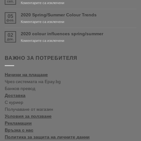
сеп.
за
Коментарите са изключени
are
New
coming
shop
2020 Spring/Summer Colour Trends
05
soon!
in
фев.
за
Коментарите са изключени
Varna
2020
Spring/Summer
2020 colour influences spring/summer
02
Colour
дек.
за
Коментарите са изключени
Trends
2020
colour
influences
ВАЖНО ЗА ПОТРЕБИТЕЛЯ
spring/summer
Начини на плащане
Чрез системата на Epay.bg
Банков превод
Доставка
С куриер
Получаване от магазин
Условия за ползване
Рекламации
Връзка с нас
Политика за защита на личните данни