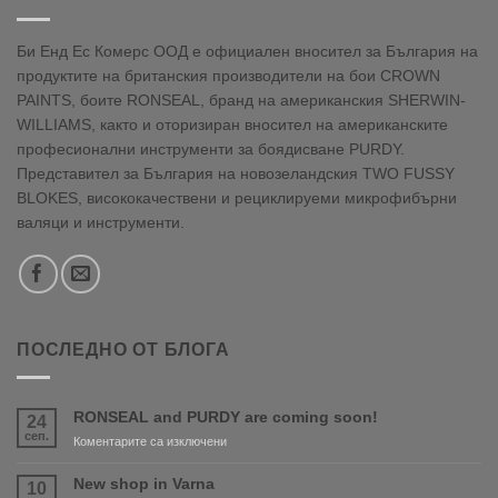
Би Енд Ес Комерс ООД е официален вносител за България на
продуктите на британския производители на бои CROWN
PAINTS, боите RONSEAL, бранд на американския SHERWIN-
WILLIAMS, както и оторизиран вносител на американските
професионални инструменти за боядисване PURDY.
Представител за България на новозеландския TWO FUSSY
BLOKES, висококачествени и рециклируеми микрофибърни
валяци и инструменти.
ПОСЛЕДНО ОТ БЛОГА
RONSEAL and PURDY are coming soon!
24
сеп.
за
Коментарите са изключени
RONSEAL
and
New shop in Varna
10
PURDY