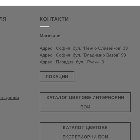
ЛЯ
КОНТАКТИ
Магазини
Адрес : София, бул. “Пенчо Славейков” 39
Адрес : София, бул. “Владимир Вазов” 90
Адрес : Пловдив, бул. "Руски" 3
ЛОКАЦИИ
КАТАЛОГ ЦВЕТОВЕ ИНТЕРИОРНИ
те данни
БОИ
КАТАЛОГ ЦВЕТОВЕ
ЕКСТЕРИОРНИ БОИ