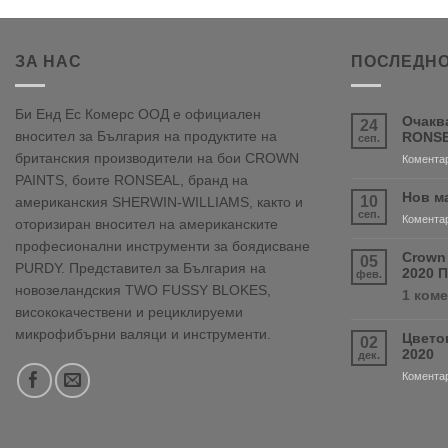
ЗА НАС
ПОСЛЕДНО
Би Енд Ес Комерс ООД е официален
Очакв
24
вносител за България на продуктите на
RONSE
сеп.
британския производители на бои CROWN
Коментар
PAINTS, боите RONSEAL, бранд на
Нов м
10
американския SHERWIN-WILLIAMS, както и
сеп.
Коментар
оторизиран вносител на американските
професионални инструменти за боядисване
Crown
05
PURDY. Представител за България на
2020 
фев.
новозеландския TWO FUSSY BLOKES,
1 ком
висококачествени и рециклируеми
микрофибърни валяци и инструменти.
Цвето
02
2020
дек.
Коментар