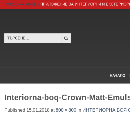
Skip
MYROOM-PAINTER
ПРИЛОЖЕНИЕ ЗА ИНТЕРИОРНИ И ЕКСТЕРИОР
to
content
Търсене
за:
НАЧАЛО
Interiorna-boq-Crown-Matt-Emul
Published
15.01.2018
at
800 × 800
in
ИНТЕРИОРНА БОЯ C