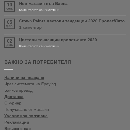
скоро
Нов магазин във Варна
10
продуктите
сеп.
за
Коментарите са изключени
RONSEAL
Нов
и
магазин
Crown Paints цветови тенденции 2020 Пролет/Лято
05
PURDY!
във
фев.
за
1 коментар
Варна
Crown
Paints
Цветови тенденции пролет-лято 2020
02
цветови
дек.
тенденции
за
Коментарите са изключени
2020
Цветови
Пролет/
тенденции
Лято
пролет-
ВАЖНО ЗА ПОТРЕБИТЕЛЯ
лято
2020
Начини на плащане
Чрез системата на Epay.bg
Банков превод
Доставка
С куриер
Получаване от магазин
Условия за ползване
Рекламации
Връзка с нас