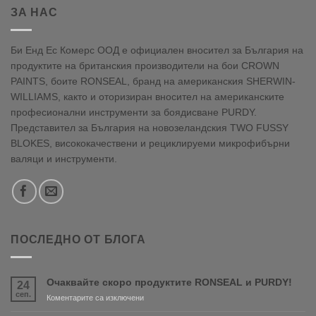
ЗА НАС
Би Енд Ес Комерс ООД е официален вносител за България на
продуктите на британския производители на бои CROWN
PAINTS, боите RONSEAL, бранд на американския SHERWIN-
WILLIAMS, както и оторизиран вносител на американските
професионални инструменти за боядисване PURDY.
Представител за България на новозеландския TWO FUSSY
BLOKES, висококачествени и рециклируеми микрофибърни
валяци и инструменти.
ПОСЛЕДНО ОТ БЛОГА
Очаквайте скоро продуктите RONSEAL и PURDY!
24
сеп.
за
Коментарите са изключени
Очаквайте