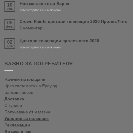
скоро
Нов магазин във Варна
10
продуктите
сеп.
за
Коментарите са изключени
RONSEAL
Нов
и
магазин
Crown Paints цветови тенденции 2020 Пролет/Лято
05
PURDY!
във
фев.
за
1 коментар
Варна
Crown
Paints
Цветови тенденции пролет-лято 2020
02
цветови
дек.
тенденции
за
Коментарите са изключени
2020
Цветови
Пролет/
тенденции
Лято
пролет-
ВАЖНО ЗА ПОТРЕБИТЕЛЯ
лято
2020
Начини на плащане
Чрез системата на Epay.bg
Банков превод
Доставка
С куриер
Получаване от магазин
Условия за ползване
Рекламации
Връзка с нас