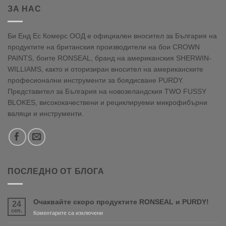
ЗА НАС
Би Енд Ес Комерс ООД е официален вносител за България на
продуктите на британския производители на бои CROWN
PAINTS, боите RONSEAL, бранд на американския SHERWIN-
WILLIAMS, както и оторизиран вносител на американските
професионални инструменти за боядисване PURDY.
Представител за България на новозеландския TWO FUSSY
BLOKES, висококачествени и рециклируеми микрофибърни
валяци и инструменти.
ПОСЛЕДНО ОТ БЛОГА
Очаквайте скоро продуктите RONSEAL и PURDY!
24
сеп.
за
Коментарите са изключени
Очаквайте