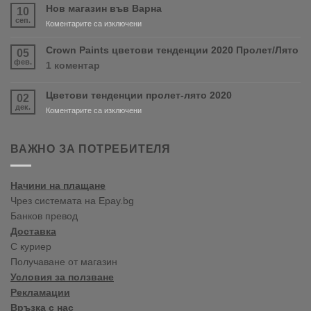
скоро
Нов магазин във Варна
10
продуктите
сеп.
за
Коментарите са изключени
RONSEAL
Нов
и
магазин
Crown Paints цветови тенденции 2020 Пролет/Лято
05
PURDY!
във
фев.
за
1 коментар
Варна
Crown
Paints
Цветови тенденции пролет-лято 2020
02
цветови
дек.
тенденции
за
Коментарите са изключени
2020
Цветови
Пролет/
тенденции
Лято
пролет-
ВАЖНО ЗА ПОТРЕБИТЕЛЯ
лято
2020
Начини на плащане
Чрез системата на Epay.bg
Банков превод
Доставка
С куриер
Получаване от магазин
Условия за ползване
Рекламации
Връзка с нас