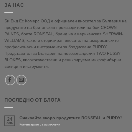
ЗА НАС
Би Енд Ес Комерс ООД е официален вносител за България на
продуктите на британския производители на бои CROWN
PAINTS, боите RONSEAL, бранд на американския SHERWIN-
WILLIAMS, както и оторизиран вносител на американските
професионални инструменти за боядисване PURDY.
Представител за България на новозеландския TWO FUSSY
BLOKES, висококачествени и рециклируеми микрофибърни
валяци и инструменти.
ПОСЛЕДНО ОТ БЛОГА
Очаквайте скоро продуктите RONSEAL и PURDY!
24
сеп.
за
Коментарите са изключени
Очаквайте