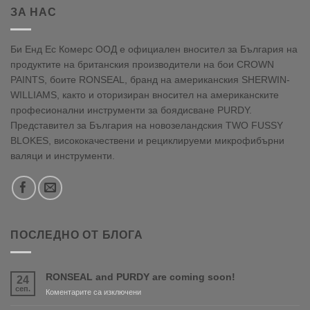
ЗА НАС
Би Енд Ес Комерс ООД е официален вносител за България на
продуктите на британския производители на бои CROWN
PAINTS, боите RONSEAL, бранд на американския SHERWIN-
WILLIAMS, както и оторизиран вносител на американските
професионални инструменти за боядисване PURDY.
Представител за България на новозеландския TWO FUSSY
BLOKES, висококачествени и рециклируеми микрофибърни
валяци и инструменти.
ПОСЛЕДНО ОТ БЛОГА
RONSEAL and PURDY are coming soon!
24
сеп.
за
Коментарите са изключени
RONSEAL