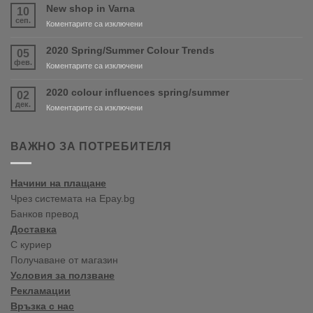
and
New shop in Varna
10
PURDY
сеп.
за
Коментарите са изключени
are
New
coming
shop
2020 Spring/Summer Colour Trends
05
soon!
in
фев.
за
Коментарите са изключени
Varna
2020
Spring/Summer
2020 colour influences spring/summer
02
Colour
дек.
за
Коментарите са изключени
Trends
2020
colour
influences
ВАЖНО ЗА ПОТРЕБИТЕЛЯ
spring/summer
Начини на плащане
Чрез системата на Epay.bg
Банков превод
Доставка
С куриер
Получаване от магазин
Условия за ползване
Рекламации
Връзка с нас