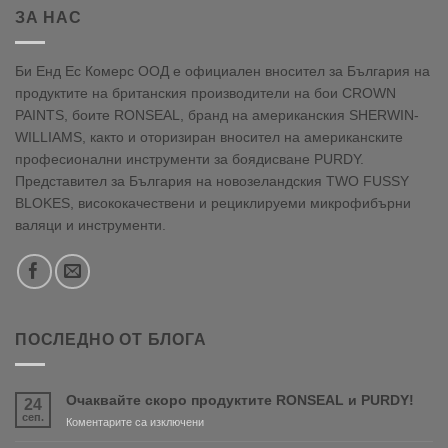
ЗА НАС
Би Енд Ес Комерс ООД е официален вносител за България на
продуктите на британския производители на бои CROWN
PAINTS, боите RONSEAL, бранд на американския SHERWIN-
WILLIAMS, както и оторизиран вносител на американските
професионални инструменти за боядисване PURDY.
Представител за България на новозеландския TWO FUSSY
BLOKES, висококачествени и рециклируеми микрофибърни
валяци и инструменти.
ПОСЛЕДНО ОТ БЛОГА
Очаквайте скоро продуктите RONSEAL и PURDY!
24
сеп.
за
Коментарите са изключени
Очаквайте