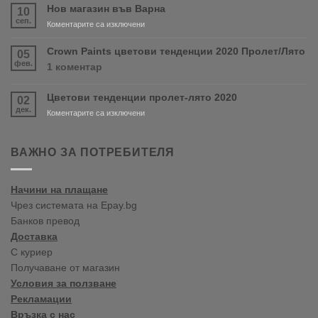
скоро
Нов магазин във Варна
10
продуктите
сеп.
за
Коментарите са изключени
RONSEAL
Нов
и
магазин
Crown Paints цветови тенденции 2020 Пролет/Лято
05
PURDY!
във
фев.
за
1 коментар
Варна
Crown
Paints
Цветови тенденции пролет-лято 2020
02
цветови
дек.
тенденции
за
Коментарите са изключени
2020
Цветови
Пролет/
тенденции
Лято
пролет-
ВАЖНО ЗА ПОТРЕБИТЕЛЯ
лято
2020
Начини на плащане
Чрез системата на Epay.bg
Банков превод
Доставка
С куриер
Получаване от магазин
Условия за ползване
Рекламации
Връзка с нас