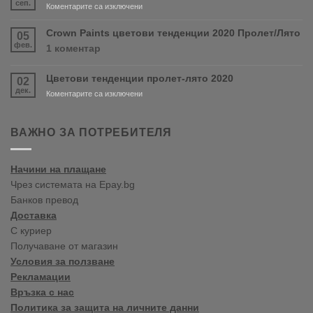
сеп.
за
Коментарите са изключени
RONSEAL
Нов
и
магазин
Crown Paints цветови тенденции 2020 Пролет/Лято
05
PURDY!
във
фев.
за
1 коментар
Варна
Crown
Paints
Цветови тенденции пролет-лято 2020
02
цветови
дек.
тенденции
за
Коментарите са изключени
2020
Цветови
Пролет/
тенденции
Лято
пролет-
ВАЖНО ЗА ПОТРЕБИТЕЛЯ
лято
2020
Начини на плащане
Чрез системата на Epay.bg
Банков превод
Доставка
С куриер
Получаване от магазин
Условия за ползване
Рекламации
Връзка с нас
Политика за защита на личните данни