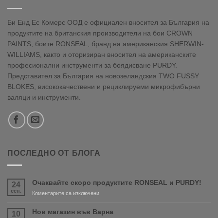
Би Енд Ес Комерс ООД е официален вносител за България на
продуктите на британския производители на бои CROWN
PAINTS, боите RONSEAL, бранд на американския SHERWIN-
WILLIAMS, както и оторизиран вносител на американските
професионални инструменти за боядисване PURDY.
Представител за България на новозеландския TWO FUSSY
BLOKES, висококачествени и рециклируеми микрофибърни
валяци и инструменти.
ПОСЛЕДНО ОТ БЛОГА
Очаквайте скоро продуктите RONSEAL и PURDY!
24
сеп.
за
Коментарите са изключени
Очаквайте
скоро
Нов магазин във Варна
10
продуктите