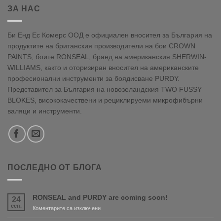
ЗА НАС
Би Енд Ес Комерс ООД е официален вносител за България на
продуктите на британския производители на бои CROWN
PAINTS, боите RONSEAL, бранд на американския SHERWIN-
WILLIAMS, както и оторизиран вносител на американските
професионални инструменти за боядисване PURDY.
Представител за България на новозеландския TWO FUSSY
BLOKES, висококачествени и рециклируеми микрофибърни
валяци и инструменти.
ПОСЛЕДНО ОТ БЛОГА
RONSEAL and PURDY are coming soon!
24
сеп.
за
Коментарите са изключени
RONSEAL