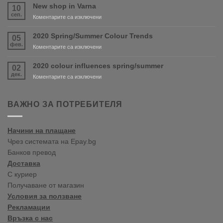
and
New shop in Varna
10
PURDY
сеп.
за
Коментарите са изключени
are
New
coming
shop
2020 Spring/Summer Colour Trends
05
soon!
in
фев.
за
Коментарите са изключени
Varna
2020
Spring/Summer
2020 colour influences spring/summer
02
Colour
дек.
за
Коментарите са изключени
Trends
2020
colour
influences
ВАЖНО ЗА ПОТРЕБИТЕЛЯ
spring/summer
Начини на плащане
Чрез системата на Epay.bg
Банков превод
Доставка
С куриер
Получаване от магазин
Условия за ползване
Рекламации
Връзка с нас