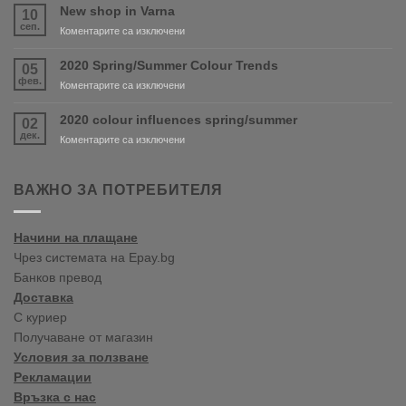
and
New shop in Varna
10
PURDY
сеп.
за
Коментарите са изключени
are
New
coming
shop
2020 Spring/Summer Colour Trends
05
soon!
in
фев.
за
Коментарите са изключени
Varna
2020
Spring/Summer
2020 colour influences spring/summer
02
Colour
дек.
за
Коментарите са изключени
Trends
2020
colour
influences
ВАЖНО ЗА ПОТРЕБИТЕЛЯ
spring/summer
Начини на плащане
Чрез системата на Epay.bg
Банков превод
Доставка
С куриер
Получаване от магазин
Условия за ползване
Рекламации
Връзка с нас