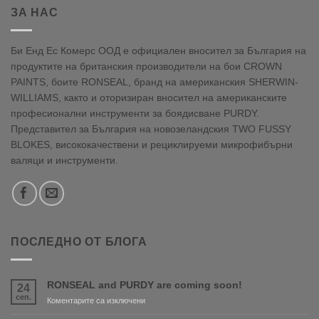
ЗА НАС
Би Енд Ес Комерс ООД е официален вносител за България на
продуктите на британския производители на бои CROWN
PAINTS, боите RONSEAL, бранд на американския SHERWIN-
WILLIAMS, както и оторизиран вносител на американските
професионални инструменти за боядисване PURDY.
Представител за България на новозеландския TWO FUSSY
BLOKES, висококачествени и рециклируеми микрофибърни
валяци и инструменти.
ПОСЛЕДНО ОТ БЛОГА
RONSEAL and PURDY are coming soon!
24
сеп.
за
Коментарите са изключени
RONSEAL