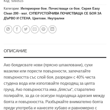
Код:
5093515
Категории:
Интериорни бои
,
Почистващи се бои
,
Серия Easy
Clean 200 - мат
,
СУПЕРУСТОЙЧИВА ПОЧИСТВАЩА СЕ БОЯ ЗА
ДЪРВО И СТЕНА
,
Цветове
,
Неутрални
ОПИСАНИЕ
Ако боядисвате нови (прясно шпакловани), сухи
мазилки или порести повърхности, запечатайте
повърхността със слой боя, разреден с 40% чиста
студена вода или използвайте подходящ за целта
грунд. Ако повърхността има „блясък“, старателно
полирайте, за да се осигури подходяща адхезия между
боята и повърхността. Разбъркайте внимателно боята
преди употреба и нанесете хубаво и равномерно с