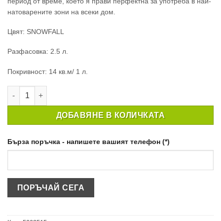
период от време, което я прави перфектна за употреба в най-
натоварените зони на всеки дом.
Цвят: SNOWFALL
Разфасовка: 2.5 л.
Покривност: 14 кв.м/ 1 л.
количество за ПОЧИСТВАЩА СЕ БОЯ CROWN EASYCLEAN MAT
ДОБАВЯНЕ В КОЛИЧКАТА
Бърза поръчка - напишете вашият телефон (*)