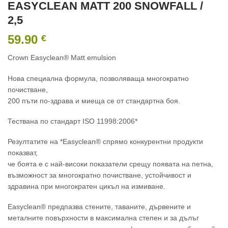
EASYCLEAN MATT 200 SNOWFALL /
2,5
59.90
€
Crown Easyclean® Matt emulsion
Нова специална формула, позволяваща многократно
почистване,
200 пъти по-здрава и миеща се от стандартна боя.
Тествана по стандарт ISO 11998:2006*
Резултатите на *Easyclean® спрямо конкурентни продукти
показват,
че боята е с най-високи показатели срещу появата на петна,
възможност за многократно почистване, устойчивост и
здравина при многократен цикъл на измиване.
Easyclean® предпазва стените, таваните, дървените и
металните повърхности в максимална степен и за дълъг