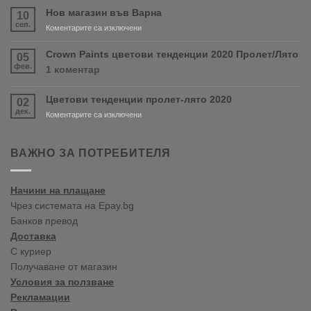
скоро
Нов магазин във Варна
10
продуктите
сеп.
за
Коментарите са изключени
RONSEAL
Нов
и
магазин
Crown Paints цветови тенденции 2020 Пролет/Лято
05
PURDY!
във
фев.
за
1 коментар
Варна
Crown
Paints
Цветови тенденции пролет-лято 2020
02
цветови
дек.
тенденции
за
Коментарите са изключени
2020
Цветови
Пролет/
тенденции
Лято
пролет-
ВАЖНО ЗА ПОТРЕБИТЕЛЯ
лято
2020
Начини на плащане
Чрез системата на Epay.bg
Банков превод
Доставка
С куриер
Получаване от магазин
Условия за ползване
Рекламации