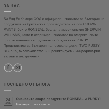
ЗА НАС
Би Енд Ес Комерс ООД е официален вносител за България на
продуктите на британския производители на бои CROWN
PAINTS, боите RONSEAL, бранд на американския SHERWIN-
WILLIAMS, както и оторизиран вносител на американските
професионални инструменти за боядисване PURDY.
Представител за България на новозеландския TWO FUSSY
BLOKES, висококачествени и рециклируеми микрофибърни
валяци и инструменти.
ПОСЛЕДНО ОТ БЛОГА
Очаквайте скоро продуктите RONSEAL и PURDY!
24
сеп.
за
Коментарите са изключени
Очаквайте