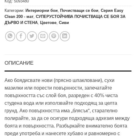
Код:
5093480
Категории:
Интериорни бои
,
Почистващи се бои
,
Серия Easy
Clean 200 - мат
,
СУПЕРУСТОЙЧИВА ПОЧИСТВАЩА СЕ БОЯ ЗА
ДЪРВО И СТЕНА
,
Цветове
,
Сиви
ОПИСАНИЕ
Ако боядисвате нови (прясно шпакловани), сухи
мазилки или порести повърхности, запечатайте
повърхността със слой боя, разреден с 40% чиста
студена вода или използвайте подходящ за целта
грунд. Ако повърхността има „блясък“, старателно
полирайте, за да се осигури подходяща адхезия между
боята и повърхността. Разбъркайте внимателно боята
преди употреба и нанесете хубаво и равномерно с