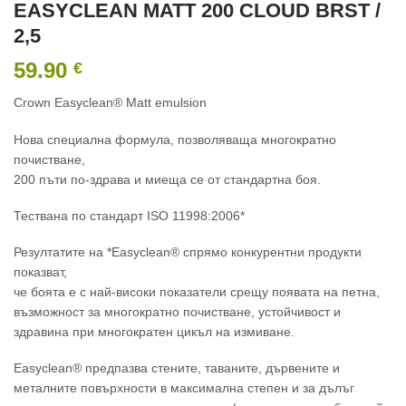
EASYCLEAN MATT 200 CLOUD BRST /
2,5
59.90
€
Crown Easyclean® Matt emulsion
Нова специална формула, позволяваща многократно
почистване,
200 пъти по-здрава и миеща се от стандартна боя.
Тествана по стандарт ISO 11998:2006*
Резултатите на *Easyclean® спрямо конкурентни продукти
показват,
че боята е с най-високи показатели срещу появата на петна,
възможност за многократно почистване, устойчивост и
здравина при многократен цикъл на измиване.
Easyclean® предпазва стените, таваните, дървените и
металните повърхности в максимална степен и за дълъг