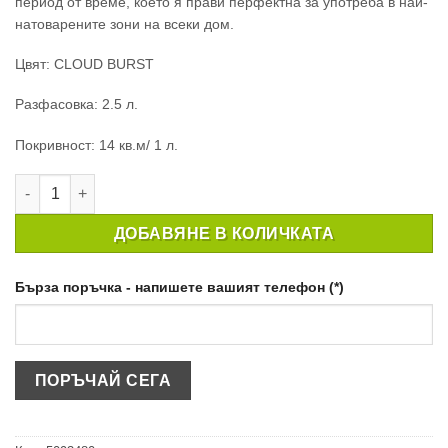
период от време, което я прави перфектна за употреба в най-
натоварените зони на всеки дом.
Цвят: CLOUD BURST
Разфасовка: 2.5 л.
Покривност: 14 кв.м/ 1 л.
количество за ПОЧИСТВАЩА СЕ БОЯ CROWN EASYCLEAN MAT
ДОБАВЯНЕ В КОЛИЧКАТА
Бърза поръчка - напишете вашият телефон (*)