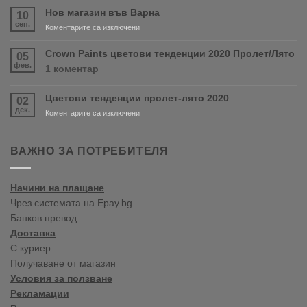
скоро
Нов магазин във Варна
10
продуктите
сеп.
за
Коментарите са изключени
RONSEAL
Нов
и
магазин
Crown Paints цветови тенденции 2020 Пролет/Лято
05
PURDY!
във
фев.
за
1 коментар
Варна
Crown
Paints
Цветови тенденции пролет-лято 2020
02
цветови
дек.
тенденции
за
Коментарите са изключени
2020
Цветови
Пролет/
тенденции
Лято
пролет-
ВАЖНО ЗА ПОТРЕБИТЕЛЯ
лято
2020
Начини на плащане
Чрез системата на Epay.bg
Банков превод
Доставка
С куриер
Получаване от магазин
Условия за ползване
Рекламации