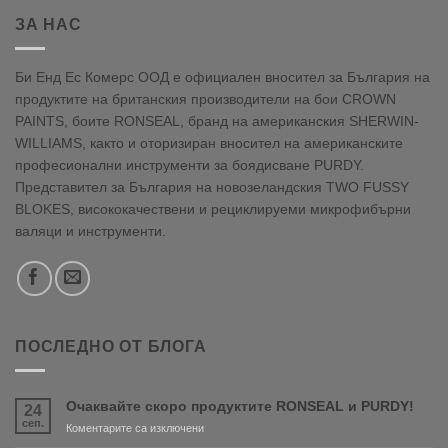
ЗА НАС
Би Енд Ес Комерс ООД е официален вносител за България на
продуктите на британския производители на бои CROWN
PAINTS, боите RONSEAL, бранд на американския SHERWIN-
WILLIAMS, както и оторизиран вносител на американските
професионални инструменти за боядисване PURDY.
Представител за България на новозеландския TWO FUSSY
BLOKES, висококачествени и рециклируеми микрофибърни
валяци и инструменти.
ПОСЛЕДНО ОТ БЛОГА
Очаквайте скоро продуктите RONSEAL и PURDY!
24
сеп.
за
Коментарите са изключени
Очаквайте