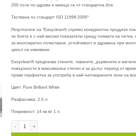
200 пъти по-здрава и миеща се от стандартна боя.
Тествана по стандарт ISO 11998:2006*
Резултатите на *Easyclean® спрямо конкурентни продукти пок
че боята е с най-високи показатели срещу появата на петна,
за многократно почистване, устойчивост и здравина при мног
цикъл на измиване.
Easyclean® предпазва стените, таваните, дървените и метал
повърхности в максимална степен и за дълъг период от време
прави перфектна за употреба в най-натоварените зони на вс
Цвят: Pure Brilliant White
Разфасовка: 2.5 л.
Покривност: 14 кв.м/ 1 л.
количество за ПОЧИСТВАЩА СЕ БОЯ CROWN EASYCLEAN M