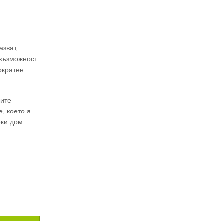
азват,
 възможност
ократен
ните
, което я
еки дом.
ATT 200 BRIL WHITE / 2,5