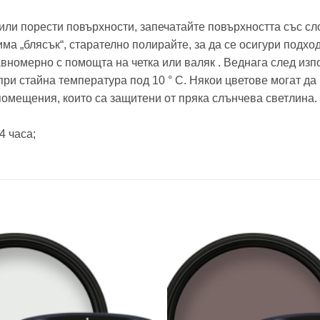
или порести повърхности, запечатайте повърхността със сло
има „блясък“, старателно полирайте, за да се осигури подх
вномерно с помощта на четка или валяк . Веднага след изпо
ри стайна температура под 10 ° C. Някои цветове могат да 
 помещения, които са защитени от пряка слънчева светлина.
4 часа;