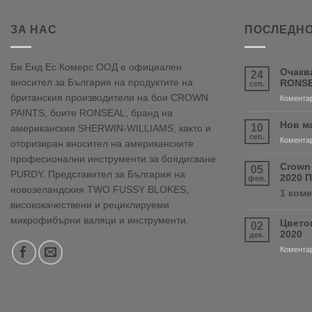
ЗА НАС
ПОСЛЕДНО
Би Енд Ес Комерс ООД е официален
Очакв
24
вносител за България на продуктите на
RONSE
сеп.
британския производители на бои CROWN
Коментар
PAINTS, боите RONSEAL, бранд на
Нов м
10
американския SHERWIN-WILLIAMS, както и
сеп.
Коментар
оторизиран вносител на американските
професионални инструменти за боядисване
Crown
05
PURDY. Представител за България на
2020 
фев.
новозеландския TWO FUSSY BLOKES,
1 ком
висококачествени и рециклируеми
микрофибърни валяци и инструменти.
Цвето
02
2020
дек.
Коментар