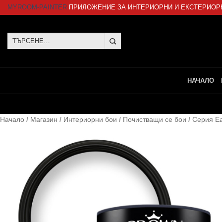
Skip
MYROOM-PAINTER
ПРИЛОЖЕНИЕ ЗА ИНТЕРИОРНИ И ЕКСТЕРИОР
to
content
Търсене
за:
НАЧАЛО
Начало
/
Магазин
/
Интериорни бои
/
Почистващи се бои
/
Серия Ea