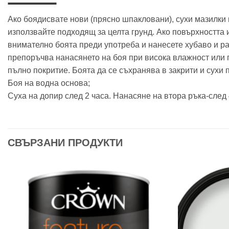
Ако боядисвате нови (прясно шпакловани), сухи мазилки 
използвайте подходящ за целта грунд. Ако повърхността 
внимателно боята преди употреба и нанесете хубаво и ра
препоръчва нанасянето на боя при висока влажност или п
пълно покритие. Боята да се съхранява в закрити и сухи
Боя на водна основа;
Суха на допир след 2 часа. Нанасяне на втора ръка-след 
СВЪРЗАНИ ПРОДУКТИ