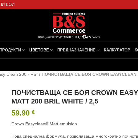
НИ БОИ
ПРОДУКТИ
ЦВЕТОВЕ
ПРЕДНАЗНАЧЕНИЕ
КАЛКУЛАТОР
К
sy Clean 200 - мат
/
ПОЧИСТВАЩА СЕ БОЯ CROWN EASYCLEAN MAT
ПОЧИСТВАЩА СЕ БОЯ CROWN EAS
MATT 200 BRIL WHITE / 2,5
59.90
€
Crown Easyclean® Matt emulsion
Нова специална формула, позволяваща многократно почиств