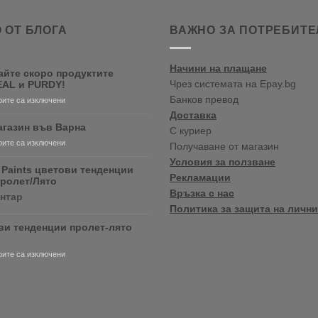
 ОТ БЛОГА
ВАЖНО ЗА ПОТРЕБИТЕ
Начини на плащане
айте скоро продуктите
Чрез системата на Epay.bg
AL и PURDY!
Банков превод
за
ите са изключени
Очаквайте
Доставка
скоро
агазин във Варна
С куриер
продуктите
за
ите са изключени
Получаване от магазин
RONSEAL
Нов
и
Условия за ползване
магазин
 Paints цветови тенденции
PURDY!
Рекламации
във
Пролет/Лято
Варна
Връзка с нас
за
ентар
Crown
Политика за защита на лични
Paints
ви тенденции пролет-лято
цветови
тенденции
2020
за
ите са изключени
Пролет/
Цветови
Лято
тенденции
пролет-
лято
2020