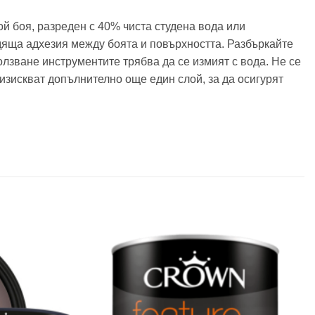
й боя, разреден с 40% чиста студена вода или
одяща адхезия между боята и повърхността. Разбъркайте
лзване инструментите трябва да се измият с вода. Не се
изискват допълнително още един слой, за да осигурят