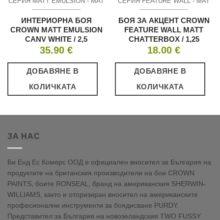
СЕРИЯ MATT EMULSION - МАТ
СЕРИЯ FEATURE WALL - МАТ
ИНТЕРИОРНА БОЯ
БОЯ ЗА АКЦЕНТ CROWN
CROWN MATT EMULSION
FEATURE WALL MATT
CANV WHITE / 2,5
CHATTERBOX / 1,25
35.90
€
18.00
€
ДОБАВЯНЕ В
ДОБАВЯНЕ В
КОЛИЧКАТА
КОЛИЧКАТА
ЗА НАС
Би Енд Ес Комерс ООД е официален вносител за България на
продуктите на британския производители на бои CROWN
PAINTS, боите RONSEAL, бранд на американския SHERWIN-
WILLIAMS, както и оторизиран вносител на американските
професионални инструменти за боядисване PURDY.
Представител за България на новозеландския TWO FUSSY