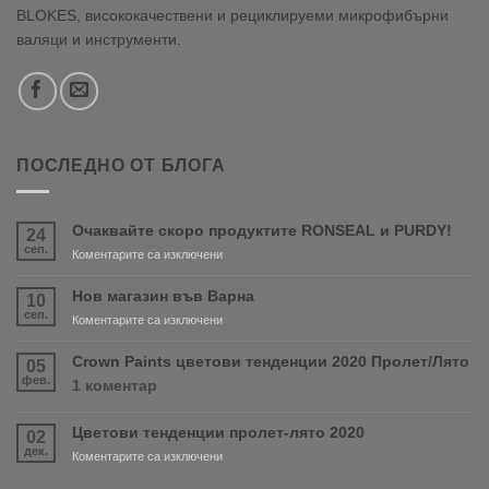
BLOKES, висококачествени и рециклируеми микрофибърни
валяци и инструменти.
ПОСЛЕДНО ОТ БЛОГА
Очаквайте скоро продуктите RONSEAL и PURDY!
24
сеп.
за
Коментарите са изключени
Очаквайте
скоро
Нов магазин във Варна
10
продуктите
сеп.
за
Коментарите са изключени
RONSEAL
Нов
и
магазин
Crown Paints цветови тенденции 2020 Пролет/Лято
05
PURDY!
във
фев.
за
1 коментар
Варна
Crown
Paints
Цветови тенденции пролет-лято 2020
02
цветови
дек.
тенденции
за
Коментарите са изключени
2020
Цветови