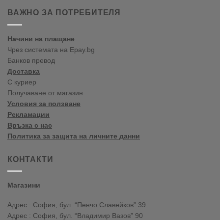
Пролет/
тенденции
Лято
пролет-
ВАЖНО ЗА ПОТРЕБИТЕЛЯ
лято
2020
Начини на плащане
Чрез системата на Epay.bg
Банков превод
Доставка
С куриер
Получаване от магазин
Условия за ползване
Рекламации
Връзка с нас
Политика за защита на личните данни
КОНТАКТИ
Магазини
Адрес : София, бул. “Пенчо Славейков” 39
Адрес : София, бул. “Владимир Вазов” 90