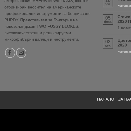
10
американския SHERWIN-WILLIAMS, както и
сеп.
Коментар
оторизиран вносител на американските
професионални инструменти за боядисване
Crown
05
PURDY. Представител за България на
2020 
фев.
новозеландския TWO FUSSY BLOKES,
1 ком
висококачествени и рециклируеми
микрофибърни валяци и инструменти.
Цвето
02
2020
дек.
Коментар
НАЧАЛО
ЗА НА