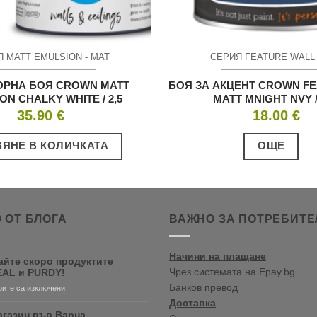
 MATT EMULSION - МАТ
СЕРИЯ FEATURE WALL 
ОРНА БОЯ CROWN MATT
БОЯ ЗА АКЦЕНТ CROWN F
ON CHALKY WHITE / 2,5
MATT MNIGHT NVY /
35.90
€
18.00
€
ЯНЕ В КОЛИЧКАТА
ОЩЕ
 ОТ БЛОГА
ВАЖНО ЗА ПОТРЕБИТЕ
Начини на плащане
айте скоро продуктите
Чрез системата на Epay.bg
AL и PURDY!
Банков превод
за
ите са изключени
Очаквайте
Доставка
скоро
агазин във Варна