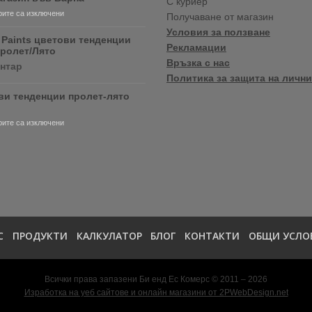
С куриер
продуктите
за
ите са изключени
Получаване от магазин
RONSEAL
Нов
и
Условия за ползване
магазин
 Paints цветови тенденции
PURDY!
Рекламации
във
Пролет/Лято
Варна
Връзка с нас
за
ентар
Crown
Политика за защита на лични
Paints
ви тенденции пролет-лято
цветови
тенденции
2020
за
ите са изключени
Пролет/
Цветови
Лято
тенденции
пролет-
лято
2020
С
ПРОДУКТИ
КАЛКУЛАТОР
БЛОГ
КОНТАКТИ
ОБЩИ УСЛО
Всички права запазени Би енд Ес Комерс © 2011 – 2026
Изработка на уеб сайтове и онлайн магазини от 2PWebDesign.net