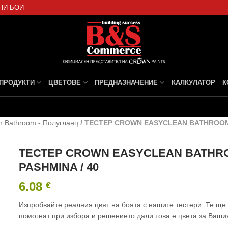
НИ БОИ
ПРОДУКТИ
ЦВЕТОВЕ
ПРЕДНАЗНАЧЕНИЕ
КАЛКУЛАТОР
К
n Bathroom - Полугланц
/
ТЕСТЕР CROWN EASYCLEAN BATHROOM 
ТЕСТЕР CROWN EASYCLEAN BATHR
PASHMINA / 40
6.08
€
Изпробвайте реалния цвят на боята с нашите тестери. Те ще
помогнат при избора и решението дали това е цвета за Ваши