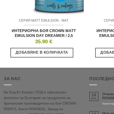
СЕРИЯ MATT EMULSION - МАТ
СЕРИЯ
ИНТЕРИОРНА БОЯ CROWN MATT
ИНТЕРИ
EMULSION DAY DREAMER / 2,5
EMULSI
35.90
€
ДОБАВЯНЕ В КОЛИЧКАТА
ДОБАВ
ЗА НАС
ПОСЛЕДНО
Би Енд Ес Комерс ООД е официален
Очакв
24
вносител за България на продуктите на
RONSE
сеп.
британския производители на бои CROWN
Коментар
PAINTS, боите RONSEAL, бранд на
Нов м