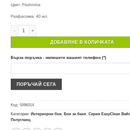
Цвят: Pashmina
Разфасовка: 40 мл.
количество за ТЕСТЕР CROWN EASYCLEAN BATHROOM PA
ДОБАВЯНЕ В КОЛИЧКАТА
Бърза поръчка - напишете вашият телефон (*)
Код:
5096014
Категории:
Интериорни бои
,
Бои за баня
,
Серия EasyClean Bath
Полугланц