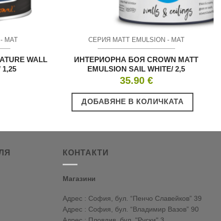
- МАТ
СЕРИЯ MATT EMULSION - МАТ
EATURE WALL
ИНТЕРИОРНА БОЯ CROWN MATT
 1,25
EMULSION SAIL WHITE/ 2,5
35.90
€
ДОБАВЯНЕ В КОЛИЧКАТА
ЛЯ
КОНТАКТИ
Магазини
Адрес : София, бул. “Пенчо Славейков” 39
Адрес : София, бул. “Владимир Вазов” 90
Адрес : Пловдив, бул. "Руски" 3