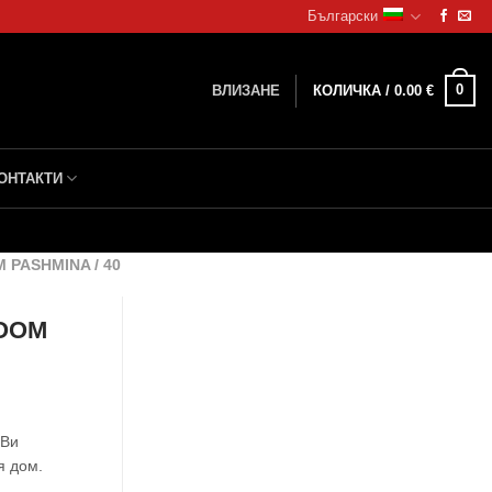
Български
0
ВЛИЗАНЕ
КОЛИЧКА /
0.00
€
ОНТАКТИ
PASHMINA / 40
OOM
 Ви
я дом.