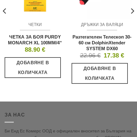
ЧЕТКИ
ДРЪЖКИ ЗА ВАЛЯЦИ
ЧЕТКА ЗА БОЯ PURDY
Разтегателен Телескоп 30-
MONARCH XL 100MM/4“
60 см DolphinXtender
SYSTEM DX60
88.90
€
Original
Текущ
22.96
€
17.38
€
price
цена
was:
е:
ДОБАВЯНЕ В
22.96 €.
17.38 
ДОБАВЯНЕ В
КОЛИЧКАТА
КОЛИЧКАТА
ЗА НАС
Би Енд Ес Комерс ООД е официален вносител за България на