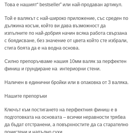
Това е нашият“ bestseller” или най-продаван артикул.
Той е валякът с най-широко приложение, със среден по
дължина косъм, който ви дава възможност да
изпълните по най-добрия начин всяка работа свързана
с боядисване, без значение от цвета който сте избрали,
стига боята да е на водна основа.
Силно препоръчваме нашия 10мм валяк за перфектен
финиш и грундиране на интериорни стени.
Наличен в единични бройки или в опаковка от 3 валяка.
Нашите препоръки
Ключът към постигането на перфектния финиш е в
подготовката на основата – всички неравности трябва
да бъдат отстранени, а повърхностите да са старателно
почистени и напълно сухи.