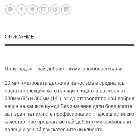
ОПИСАНИЕ
Полугладък – най-добрият ни микрофибърен валяк
10 милиметровата дължина на косъма е средната в
нашата колекция, като валяците идват в размери от
230мм (9″) и 360мм (14″), за да отговорят по най-добрия
начин на вашите нужди.Без значение дали боядисвате
за първи път или сте професионалист, търсещ истинско
качество, ние предлагаме най-добрите микрофибърни
валяци и за най-взискателните ни клиенти.