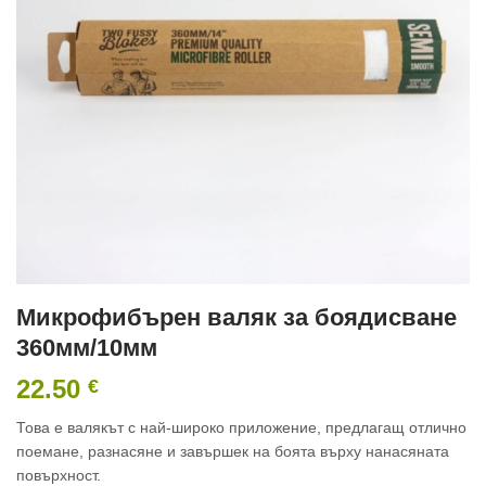
Микрофибърен валяк за боядисване
360мм/10мм
22.50
€
Това е валякът с най-широко приложение, предлагащ отлично
поемане, разнасяне и завършек на боята върху нанасяната
повърхност.