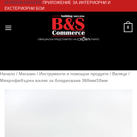
MYROOM-PAINTER
ПРИЛОЖЕНИЕ ЗА ИНТЕРИОРНИ И
Skip
ЕКСТЕРИОРНИ БОИ
to
content
0
Начало
/
Магазин
/
Инструменти и помощни продукти
/
Валяци
/
Микрофибърен валяк за боядисване 360мм/10мм