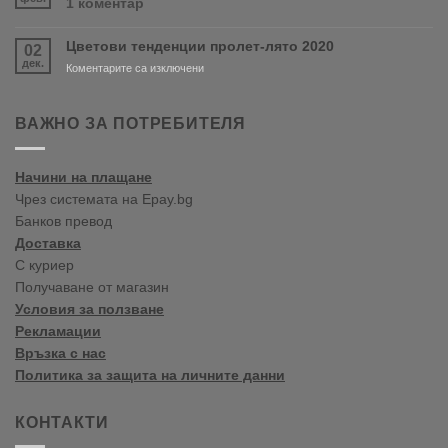
за
1 коментар
Варна
Crown
Paints
Цветови тенденции пролет-лято 2020
02
цветови
дек.
тенденции
за
Коментарите са изключени
2020
Цветови
Пролет/
тенденции
Лято
пролет-
ВАЖНО ЗА ПОТРЕБИТЕЛЯ
лято
2020
Начини на плащане
Чрез системата на Epay.bg
Банков превод
Доставка
С куриер
Получаване от магазин
Условия за ползване
Рекламации
Връзка с нас
Политика за защита на личните данни
КОНТАКТИ