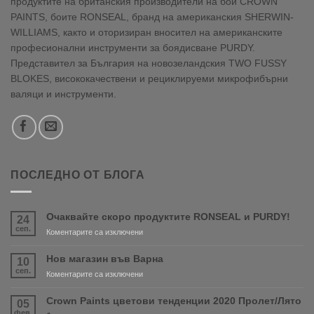
продуктите на британския производители на бои CROWN
PAINTS, боите RONSEAL, бранд на американския SHERWIN-
WILLIAMS, както и оторизиран вносител на американските
професионални инструменти за боядисване PURDY.
Представител за България на новозеландския TWO FUSSY
BLOKES, висококачествени и рециклируеми микрофибърни
валяци и инструменти.
ПОСЛЕДНО ОТ БЛОГА
Очаквайте скоро продуктите RONSEAL и PURDY!
24
сеп.
за
Коментарите са изключени
Очаквайте
скоро
Нов магазин във Варна
10
продуктите
сеп.
за
Коментарите са изключени
RONSEAL
Нов
и
магазин
Crown Paints цветови тенденции 2020 Пролет/Лято
05
PURDY!
във
фев.