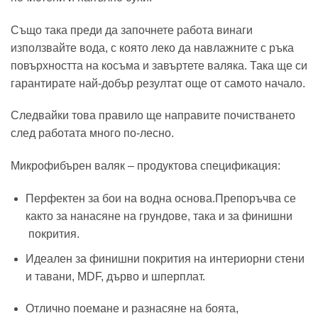
Също така преди да започнете работа винаги
използвайте вода, с която леко да навлажните с ръка
повърхността на косъма и завъртете валяка. Така ще си
гарантирате най-добър резултат още от самото начало.
Следвайки това правило ще направите почистването
след работата много по-лесно.
Микрофибърен валяк – продуктова спецификация:
Перфектен за бои на водна основа.Препоръчва се
както за нанасяне на грундове, така и за финишни
покрития.
Идеален за финишни покрития на интериорни стени
и тавани, MDF, дърво и шперплат.
Отлично поемане и разнасяне на боята,