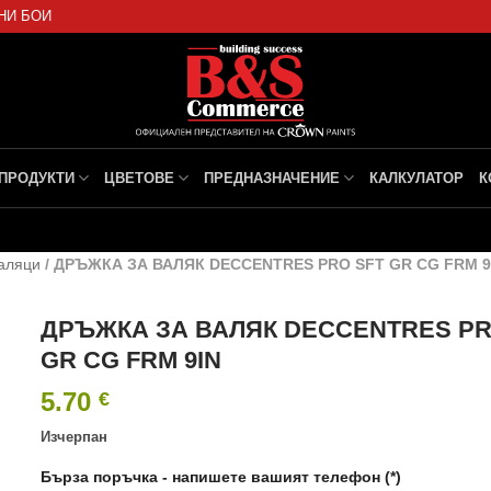
НИ БОИ
ПРОДУКТИ
ЦВЕТОВЕ
ПРЕДНАЗНАЧЕНИЕ
КАЛКУЛАТОР
К
валяци
/
ДРЪЖКА ЗА ВАЛЯК DECCENTRES PRO SFT GR CG FRM 9
ДРЪЖКА ЗА ВАЛЯК DECCENTRES PR
GR CG FRM 9IN
5.70
€
Изчерпан
Бърза поръчка - напишете вашият телефон (*)