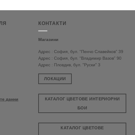
ЛЯ
КОНТАКТИ
Магазини
Адрес : София, бул. “Пенчо Славейков” 39
Адрес : София, бул. “Владимир Вазов” 90
Адрес : Пловдив, бул. "Руски" 3
ЛОКАЦИИ
КАТАЛОГ ЦВЕТОВЕ ИНТЕРИОРНИ
те данни
БОИ
КАТАЛОГ ЦВЕТОВЕ