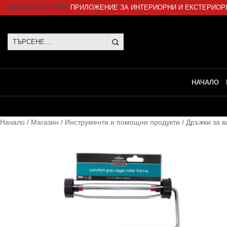
Skip
MYROOM-PAINTER
ПРИЛОЖЕНИЕ ЗА ИНТЕРИОРНИ И ЕКСТЕРИОР
to
content
Търсене
за:
НАЧАЛО
Начало
/
Магазин
/
Инструменти и помощни продукти
/
Дръжки за 