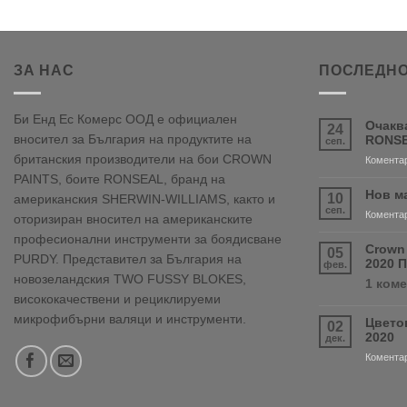
ЗА НАС
ПОСЛЕДНО
Би Енд Ес Комерс ООД е официален
Очакв
24
вносител за България на продуктите на
RONSE
сеп.
британския производители на бои CROWN
Коментар
PAINTS, боите RONSEAL, бранд на
Нов м
10
американския SHERWIN-WILLIAMS, както и
сеп.
Коментар
оторизиран вносител на американските
професионални инструменти за боядисване
Crown
05
PURDY. Представител за България на
2020 
фев.
новозеландския TWO FUSSY BLOKES,
1 ком
висококачествени и рециклируеми
микрофибърни валяци и инструменти.
Цвето
02
2020
дек.
Коментар