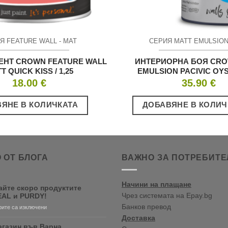
Я FEATURE WALL - МАТ
СЕРИЯ MATT EMULSION
ЕНТ CROWN FEATURE WALL
ИНТЕРИОРНА БОЯ CRO
T QUICK KISS / 1,25
EMULSION PACIVIC OYST
18.00
€
35.90
€
ЯНЕ В КОЛИЧКАТА
ДОБАВЯНЕ В КОЛИЧ
 ОТ БЛОГА
ВАЖНО ЗА ПОТРЕБИТЕ
Начини на плащане
айте скоро продуктите
Чрез системата на Epay.bg
AL и PURDY!
Банков превод
за
ите са изключени
Очаквайте
Доставка
скоро
агазин във Варна