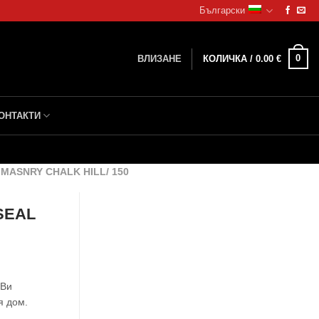
Български
0
ВЛИЗАНЕ
КОЛИЧКА /
0.00
€
ОНТАКТИ
MASNRY CHALK HILL/ 150
SEAL
 Ви
я дом.