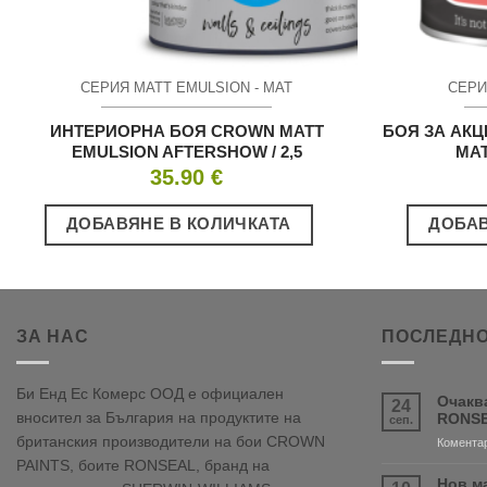
СЕРИЯ MATT EMULSION - МАТ
СЕРИ
ИНТЕРИОРНА БОЯ CROWN MATT
БОЯ ЗА АКЦ
EMULSION AFTERSHOW / 2,5
MAT
35.90
€
ДОБАВЯНЕ В КОЛИЧКАТА
ДОБАВ
ЗА НАС
ПОСЛЕДНО
Би Енд Ес Комерс ООД е официален
Очакв
24
вносител за България на продуктите на
RONSE
сеп.
британския производители на бои CROWN
Коментар
PAINTS, боите RONSEAL, бранд на
Нов м