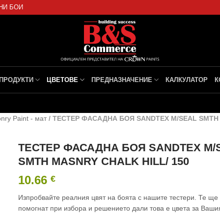
НИ БОИ
ПРОДУКТИ
ЦВЕТОВЕ
ПРЕДНАЗНАЧЕНИЕ
КАЛКУЛАТОР
К
ry Paint - мат
/
ТЕСТЕР ФАСАДНА БОЯ SANDTEX M/SEAL SMTH 
ТЕСТЕР ФАСАДНА БОЯ SANDTEX M/
SMTH MASNRY CHALK HILL/ 150
10.66
€
Изпробвайте реалния цвят на боята с нашите тестери. Те ще
помогнат при избора и решението дали това е цвета за Ваши