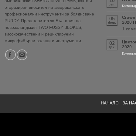
10
американския SHERWIN-WILLIAMS, както и
сеп.
Коментар
оторизиран вносител на американските
професионални инструменти за боядисване
Crown
05
PURDY. Представител за България на
2020 
фев.
новозеландския TWO FUSSY BLOKES,
1 ком
висококачествени и рециклируеми
микрофибърни валяци и инструменти.
Цвето
02
2020
дек.
Коментар
НАЧАЛО
ЗА НА