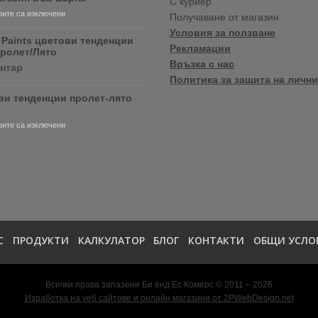
С куриер
продуктите
за
ите са изключени
Получаване от магазин
RONSEAL
Нов
и
Условия за ползване
магазин
 Paints цветови тенденции
PURDY!
Рекламации
във
Пролет/Лято
Варна
Връзка с нас
за
ентар
Crown
Политика за защита на лични
Paints
ви тенденции пролет-лято
цветови
тенденции
2020
за
ите са изключени
Пролет/
Цветови
Лято
тенденции
пролет-
лято
2020
С
ПРОДУКТИ
КАЛКУЛАТОР
БЛОГ
КОНТАКТИ
ОБЩИ УСЛО
Всички права запазени Би енд Ес Комерс © 2011 – 2026
Изработка на уеб сайтове и онлайн магазини от 2PWebDesign.net