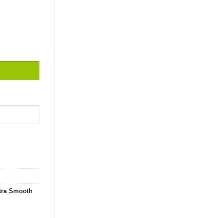
MTH MASNRY CHALK HILL/ 150
tra Smooth