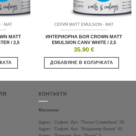
 - МАТ
СЕРИЯ MATT EMULSION - МАТ
WN MATT
ИНТЕРИОРНА БОЯ CROWN MATT
ER / 2,5
EMULSION CANV WHITE / 2,5
35.90
€
КАТА
ДОБАВЯНЕ В КОЛИЧКАТА
ЛЯ
КОНТАКТИ
Магазини
Адрес : София, бул. “Пенчо Славейков” 39
Адрес : София, бул. “Владимир Вазов” 90
Адрес : Пловдив, бул. "Руски" 3