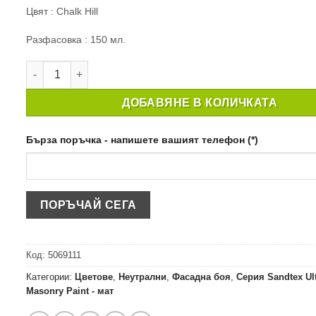
Цвят : Chalk Hill
Разфасовка : 150 мл.
количество за ТЕСТЕР ФАСАДНА БОЯ SANDTEX M/SEAL S
ДОБАВЯНЕ В КОЛИЧКАТА
Бърза поръчка - напишете вашият телефон (*)
Код:
5069111
Категории:
Цветове
,
Неутрални
,
Фасадна боя
,
Серия Sandtex Ul
Masonry Paint - мат