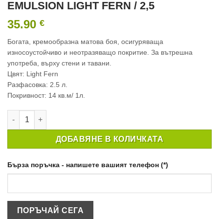
EMULSION LIGHT FERN / 2,5
35.90
€
Богата, кремообразна матова боя, осигуряваща
износоустойчиво и неотразяващо покритие. За вътрешна
употреба, върху стени и тавани.
Цвят: Light Fern
Разфасовка: 2.5 л.
Покривност: 14 кв.м/ 1л.
количество за ИНТЕРИОРНА БОЯ CROWN MATT EMULSION LIG
ДОБАВЯНЕ В КОЛИЧКАТА
Бърза поръчка - напишете вашият телефон (*)