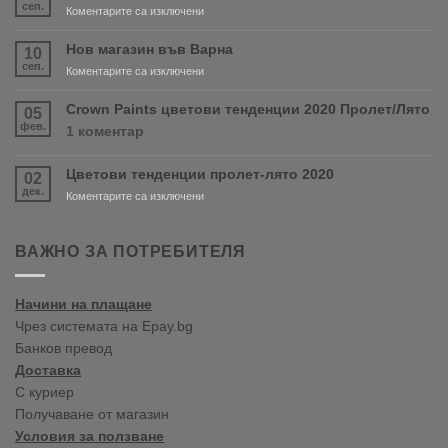
сеп.
за
Коментарите са изключени
Очаквайте
скоро
Нов магазин във Варна
10
продуктите
сеп.
за
Коментарите са изключени
RONSEAL
Нов
и
магазин
Crown Paints цветови тенденции 2020 Пролет/Лято
05
PURDY!
във
фев.
за
1 коментар
Варна
Crown
Paints
Цветови тенденции пролет-лято 2020
02
цветови
дек.
тенденции
за
Коментарите са изключени
2020
Цветови
Пролет/
тенденции
Лято
пролет-
ВАЖНО ЗА ПОТРЕБИТЕЛЯ
лято
2020
Начини на плащане
Чрез системата на Epay.bg
Банков превод
Доставка
С куриер
Получаване от магазин
Условия за ползване