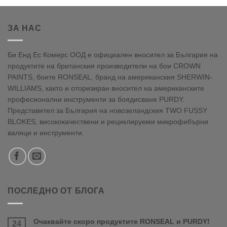
ЗА НАС
Би Енд Ес Комерс ООД е официален вносител за България на
продуктите на британския производители на бои CROWN
PAINTS, боите RONSEAL, бранд на американския SHERWIN-
WILLIAMS, както и оторизиран вносител на американските
професионални инструменти за боядисване PURDY.
Представител за България на новозеландския TWO FUSSY
BLOKES, висококачествени и рециклируеми микрофибърни
валяци и инструменти.
ПОСЛЕДНО ОТ БЛОГА
Очаквайте скоро продуктите RONSEAL и PURDY!
24