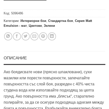
Код:
5096486
Категории:
Интериорни бои
,
Стандартна боя
,
Серия Matt
Emulsion - мат
,
Цветове
,
Зелени
ОПИСАНИЕ
Ако боядисвате нови (прясно шпакловани), сухи
мазилки или порести повърхности, запечатайте
повърхността със слой боя, разреден с 40% чиста
студена вода или използвайте подходящ за целта
грунд. Ако повърхността има „блясък“, старателно
полирайте, за да се осигури подходяща адхезия между
боята и повърхността. Разбъркайте внимателно боята