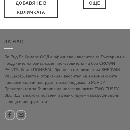
ДОБАВЯНЕ В
ОЩЕ
КОЛИЧКАТА
ЗА НАС
Би Енд Ес Комерс ООД е официален вносител за България на
продуктите на британския производители на бои CROWN
PAINTS, боите RONSEAL, бранд на американския SHERWIN-
WILLIAMS, както и оторизиран вносител на американските
професионални инструменти за боядисване PURDY.
Представител за България на новозеландския TWO FUSSY
BLOKES, висококачествени и рециклируеми микрофибърни
валяци и инструменти.