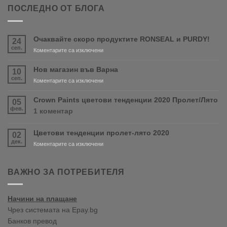
ПОСЛЕДНО ОТ БЛОГА
Очаквайте скоро продуктите RONSEAL и PURDY!
24
сеп.
за
Коментарите са изключени
Очаквайте
скоро
Нов магазин във Варна
10
продуктите
сеп.
за
Коментарите са изключени
RONSEAL
Нов
и
магазин
Crown Paints цветови тенденции 2020 Пролет/Лято
05
PURDY!
във
фев.
за
1 коментар
Варна
Crown
Paints
Цветови тенденции пролет-лято 2020
02
цветови
дек.
тенденции
за
Коментарите са изключени
2020
Цветови
Пролет/
тенденции
Лято
пролет-
ВАЖНО ЗА ПОТРЕБИТЕЛЯ
лято
2020
Начини на плащане
Чрез системата на Epay.bg
Банков превод