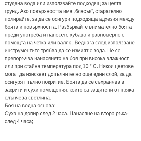
студена вода или използвайте подходящ за целта
грунд. Ако повърхността има „блясък“, старателно
полирайте, за да се осигури подходяща адхезия между
боята и повърхността. Разбъркайте внимателно боята
преди употреба и нанесете хубаво и равномерно с
помощта на четка или валяк . Веднага след използване
инструментите трябва да се измият с вода. Не се
препоръчва нанасянето на боя при висока влажност
или при стайна температура под 10 ° C. Някои цветове
могат да изискват допълнително още един слой, за да
осигурят пълно покритие. Боята да се съхранява в
закрити и сухи помещения, които са защитени от пряка
слънчева светлина.
Боя на водна основа;
Суха на допир след 2 часа. Нанасяне на втора ръка-
след 4 часа;