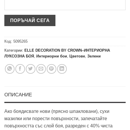
Код:
5095265
Категории:
ELLE DECORATION BY CROWN–ИНТЕРИОРНА
ЛУКСОЗНА БОЯ
,
Интериорни бои
,
Цветове
,
Зелени
ОПИСАНИЕ
Ако боядисвате нови (прясно шпакловани), сухи
мазилки или порести повърхности, запечатайте
повърхността със слой боя, разреден с 40% чиста