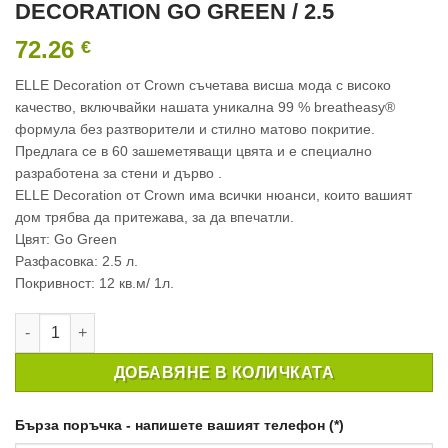
DECORATION GO GREEN / 2.5
72.26
€
ELLE Decoration от Crown съчетава висша мода с високо
качество, включвайки нашата уникална 99 % breatheasy®
формула без разтворители и стилно матово покритие.
Предлага се в 60 зашеметяващи цвята и e специално
разработена за стени и дърво .
ELLE Decoration от Crown има всички нюанси, които вашият
дом трябва да притежава, за да впечатли.
Цвят: Go Green
Разфасовка: 2.5 л.
Покривност: 12 кв.м/ 1л.
количество за ИНТЕРИОРНА БОЯ CROWN ELLE DECORATION 
ДОБАВЯНЕ В КОЛИЧКАТА
Бърза поръчка - напишете вашият телефон (*)