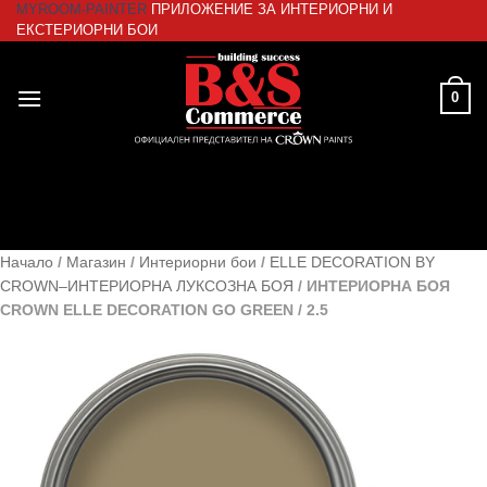
MYROOM-PAINTER
ПРИЛОЖЕНИЕ ЗА ИНТЕРИОРНИ И
Skip
ЕКСТЕРИОРНИ БОИ
to
content
0
Начало
/
Магазин
/
Интериорни бои
/
ELLE DECORATION BY
CROWN–ИНТЕРИОРНА ЛУКСОЗНА БОЯ
/
ИНТЕРИОРНА БОЯ
CROWN ELLE DECORATION GO GREEN / 2.5