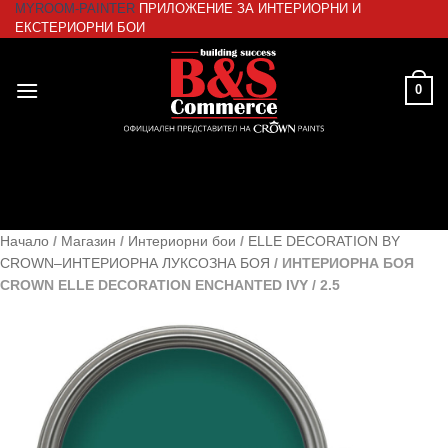
MYROOM-PAINTER
ПРИЛОЖЕНИЕ ЗА ИНТЕРИОРНИ И
Skip
ЕКСТЕРИОРНИ БОИ
to
content
0
Начало
/
Магазин
/
Интериорни бои
/
ELLE DECORATION BY
CROWN–ИНТЕРИОРНА ЛУКСОЗНА БОЯ
/
ИНТЕРИОРНА БОЯ
CROWN ELLE DECORATION ENCHANTED IVY / 2.5