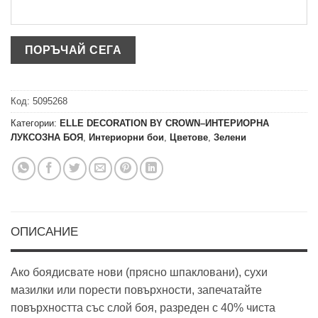
Код:
5095268
Категории:
ELLE DECORATION BY CROWN–ИНТЕРИОРНА
ЛУКСОЗНА БОЯ
,
Интериорни бои
,
Цветове
,
Зелени
ОПИСАНИЕ
Ако боядисвате нови (прясно шпакловани), сухи
мазилки или порести повърхности, запечатайте
повърхността със слой боя, разреден с 40% чиста