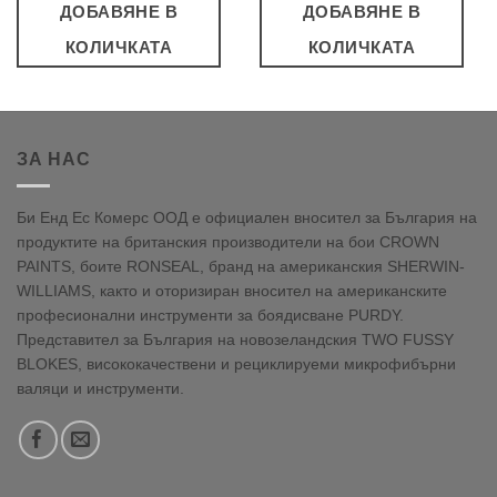
ДОБАВЯНЕ В
ДОБАВЯНЕ В
КОЛИЧКАТА
КОЛИЧКАТА
ЗА НАС
Би Енд Ес Комерс ООД е официален вносител за България на
продуктите на британския производители на бои CROWN
PAINTS, боите RONSEAL, бранд на американския SHERWIN-
WILLIAMS, както и оторизиран вносител на американските
професионални инструменти за боядисване PURDY.
Представител за България на новозеландския TWO FUSSY
BLOKES, висококачествени и рециклируеми микрофибърни
валяци и инструменти.