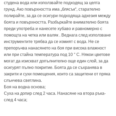
студена вода или използвайте подходящ за целта
грунд. Ако повърхността има „блясък“, старателно
полирайте, за да се осигури подходяща адхезия между
боята и повърхността. Разбъркайте внимателно боята
преди употреба и нанесете хубаво и равномерно с
помощта на четка или валяк . Веднага след използване
инструментите трябва да се измият с вода. Не се
препоръчва нанасянето на боя при висока влажност
или при стайна температура под 10 ° C. Някои цветове
могат да изискват допълнително още един слой, за да
осигурят пълно покритие. Боята да се съхранява в
закрити и сухи помещения, които са защитени от пряка
слънчева светлина.
Боя на водна основа;
Суха на допир след 2 часа. Нанасяне на втора ръка-
след 4 часа;