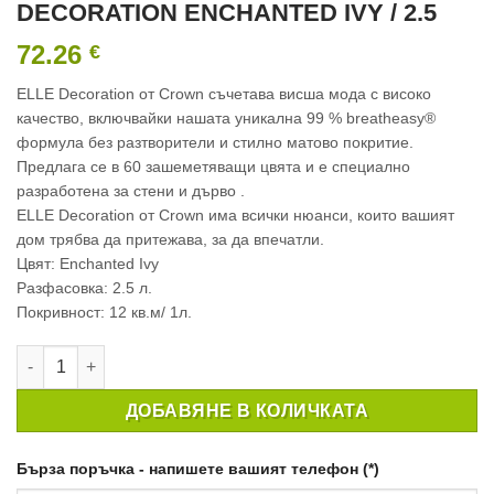
DECORATION ENCHANTED IVY / 2.5
72.26
€
ELLE Decoration от Crown съчетава висша мода с високо
качество, включвайки нашата уникална 99 % breatheasy®
формула без разтворители и стилно матово покритие.
Предлага се в 60 зашеметяващи цвята и e специално
разработена за стени и дърво .
ELLE Decoration от Crown има всички нюанси, които вашият
дом трябва да притежава, за да впечатли.
Цвят: Enchanted Ivy
Разфасовка: 2.5 л.
Покривност: 12 кв.м/ 1л.
количество за ИНТЕРИОРНА БОЯ CROWN ELLE DECORATION E
ДОБАВЯНЕ В КОЛИЧКАТА
Бърза поръчка - напишете вашият телефон (*)