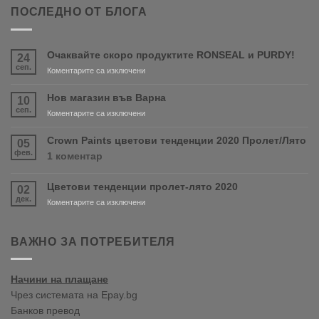
ПОСЛЕДНО ОТ БЛОГА
Очаквайте скоро продуктите RONSEAL и PURDY!
24
сеп.
за
Коментарите са изключени
Очаквайте
скоро
Нов магазин във Варна
10
продуктите
сеп.
за
Коментарите са изключени
RONSEAL
Нов
и
магазин
Crown Paints цветови тенденции 2020 Пролет/Лято
05
PURDY!
във
фев.
за
1 коментар
Варна
Crown
Paints
Цветови тенденции пролет-лято 2020
02
цветови
дек.
тенденции
за
Коментарите са изключени
2020
Цветови
Пролет/
тенденции
Лято
пролет-
ВАЖНО ЗА ПОТРЕБИТЕЛЯ
лято
2020
Начини на плащане
Чрез системата на Epay.bg
Банков превод