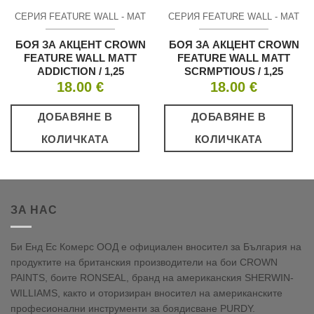
СЕРИЯ FEATURE WALL - МАТ
СЕРИЯ FEATURE WALL - МАТ
БОЯ ЗА АКЦЕНТ CROWN
БОЯ ЗА АКЦЕНТ CROWN
FEATURE WALL MATT
FEATURE WALL MATT
ADDICTION / 1,25
SCRMPTIOUS / 1,25
18.00
€
18.00
€
ДОБАВЯНЕ В
ДОБАВЯНЕ В
КОЛИЧКАТА
КОЛИЧКАТА
ЗА НАС
Би Енд Ес Комерс ООД е официален вносител за България на
продуктите на британския производители на бои CROWN
PAINTS, боите RONSEAL, бранд на американския SHERWIN-
WILLIAMS, както и оторизиран вносител на американските
професионални инструменти за боядисване PURDY.