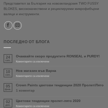
Представител за България на новозеландския TWO FUSSY
BLOKES, висококачествени и рециклируеми микрофибърни
валяци и инструменти.
ПОСЛЕДНО ОТ БЛОГА
Очаквайте скоро продуктите RONSEAL и PURDY!
24
сеп.
за
Коментарите са изключени
Очаквайте
скоро
Нов магазин във Варна
10
продуктите
сеп.
за
Коментарите са изключени
RONSEAL
Нов
и
магазин
Crown Paints цветови тенденции 2020 Пролет/Лято
05
PURDY!
във
фев.
за
1 коментар
Варна
Crown
Paints
Цветови тенденции пролет-лято 2020
02
цветови
дек.
тенденции
за
Коментарите са изключени