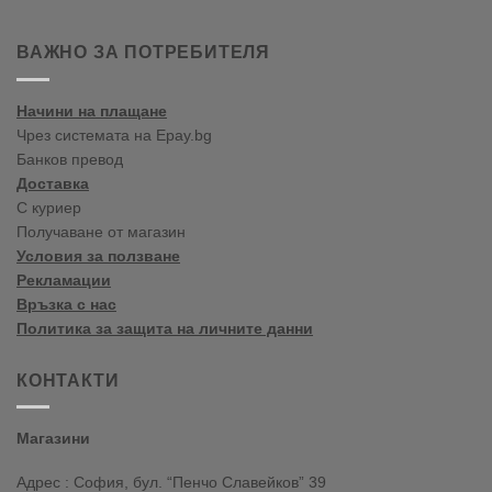
2020
Цветови
Пролет/
тенденции
Лято
пролет-
ВАЖНО ЗА ПОТРЕБИТЕЛЯ
лято
2020
Начини на плащане
Чрез системата на Epay.bg
Банков превод
Доставка
С куриер
Получаване от магазин
Условия за ползване
Рекламации
Връзка с нас
Политика за защита на личните данни
КОНТАКТИ
Магазини
Адрес : София, бул. “Пенчо Славейков” 39