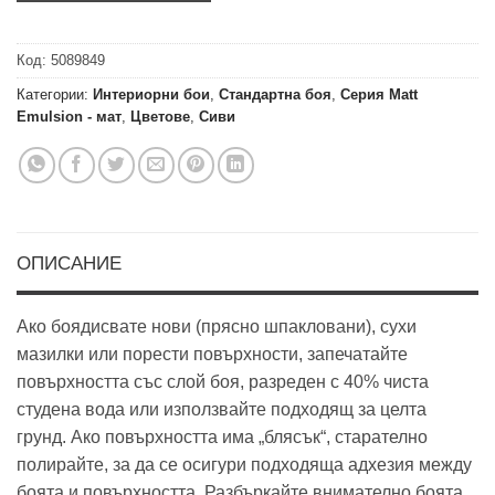
Код:
5089849
Категории:
Интериорни бои
,
Стандартна боя
,
Серия Matt
Emulsion - мат
,
Цветове
,
Сиви
ОПИСАНИЕ
Ако боядисвате нови (прясно шпакловани), сухи
мазилки или порести повърхности, запечатайте
повърхността със слой боя, разреден с 40% чиста
студена вода или използвайте подходящ за целта
грунд. Ако повърхността има „блясък“, старателно
полирайте, за да се осигури подходяща адхезия между
боята и повърхността. Разбъркайте внимателно боята