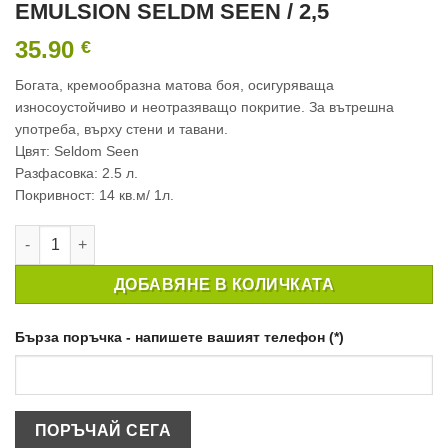
EMULSION SELDM SEEN / 2,5
35.90
€
Богата, кремообразна матова боя, осигуряваща
износоустойчиво и неотразяващо покритие. За вътрешна
употреба, върху стени и тавани.
Цвят: Seldom Seen
Разфасовка: 2.5 л.
Покривност: 14 кв.м/ 1л.
количество за ИНТЕРИОРНА БОЯ CROWN MATT EMULSION SE
ДОБАВЯНЕ В КОЛИЧКАТА
Бърза поръчка - напишете вашият телефон (*)