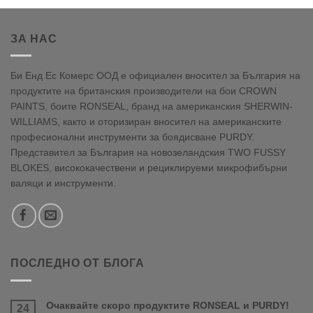
ЗА НАС
Би Енд Ес Комерс ООД е официален вносител за България на
продуктите на британския производители на бои CROWN
PAINTS, боите RONSEAL, бранд на американския SHERWIN-
WILLIAMS, както и оторизиран вносител на американските
професионални инструменти за боядисване PURDY.
Представител за България на новозеландския TWO FUSSY
BLOKES, висококачествени и рециклируеми микрофибърни
валяци и инструменти.
ПОСЛЕДНО ОТ БЛОГА
Очаквайте скоро продуктите RONSEAL и PURDY!
24