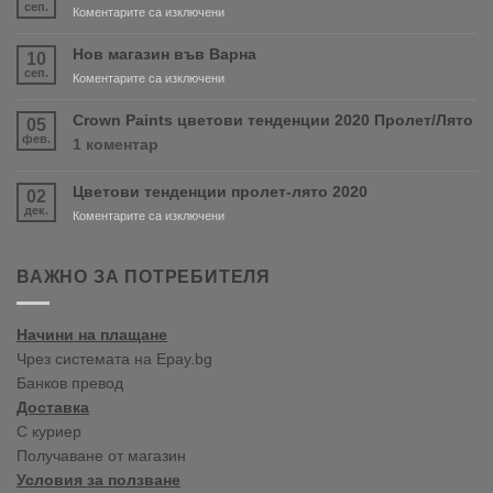
сеп.
за
Коментарите са изключени
Очаквайте
скоро
Нов магазин във Варна
10
продуктите
сеп.
за
Коментарите са изключени
RONSEAL
Нов
и
магазин
Crown Paints цветови тенденции 2020 Пролет/Лято
05
PURDY!
във
фев.
за
1 коментар
Варна
Crown
Paints
Цветови тенденции пролет-лято 2020
02
цветови
дек.
тенденции
за
Коментарите са изключени
2020
Цветови
Пролет/
тенденции
Лято
пролет-
ВАЖНО ЗА ПОТРЕБИТЕЛЯ
лято
2020
Начини на плащане
Чрез системата на Epay.bg
Банков превод
Доставка
С куриер
Получаване от магазин
Условия за ползване