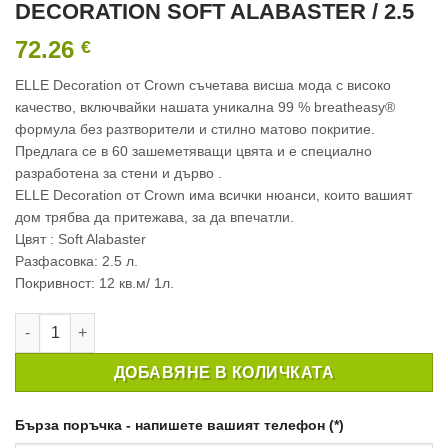
DECORATION SOFT ALABASTER / 2.5
72.26
€
ELLE Decoration от Crown съчетава висша мода с високо
качество, включвайки нашата уникална 99 % breatheasy®
формула без разтворители и стилно матово покритие.
Предлага се в 60 зашеметяващи цвята и e специално
разработена за стени и дърво .
ELLE Decoration от Crown има всички нюанси, които вашият
дом трябва да притежава, за да впечатли.
Цвят : Soft Alabaster
Разфасовка: 2.5 л.
Покривност: 12 кв.м/ 1л.
количество за ИНТЕРИОРНА БОЯ CROWN ELLE DECORATION 
ДОБАВЯНЕ В КОЛИЧКАТА
Бърза поръчка - напишете вашият телефон (*)