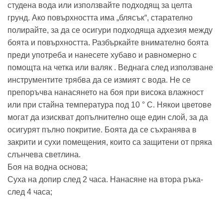
студена вода или използвайте подходящ за целта
грунд. Ако повърхността има „блясък“, старателно
полирайте, за да се осигури подходяща адхезия между
боята и повърхността. Разбъркайте внимателно боята
преди употреба и нанесете хубаво и равномерно с
помощта на четка или валяк . Веднага след използване
инструментите трябва да се измият с вода. Не се
препоръчва нанасянето на боя при висока влажност
или при стайна температура под 10 ° C. Някои цветове
могат да изискват допълнително още един слой, за да
осигурят пълно покритие. Боята да се съхранява в
закрити и сухи помещения, които са защитени от пряка
слънчева светлина.
Боя на водна основа;
Суха на допир след 2 часа. Нанасяне на втора ръка-
след 4 часа;