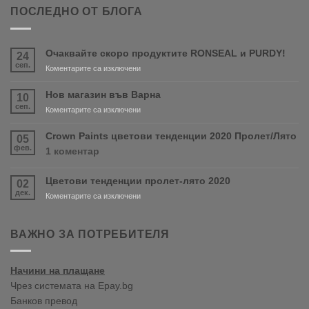
ПОСЛЕДНО ОТ БЛОГА
Очаквайте скоро продуктите RONSEAL и PURDY!
24
сеп.
за
Коментарите са изключени
Очаквайте
скоро
Нов магазин във Варна
10
продуктите
сеп.
за
Коментарите са изключени
RONSEAL
Нов
и
магазин
Crown Paints цветови тенденции 2020 Пролет/Лято
05
PURDY!
във
фев.
за
1 коментар
Варна
Crown
Paints
Цветови тенденции пролет-лято 2020
02
цветови
дек.
тенденции
за
Коментарите са изключени
2020
Цветови
Пролет/
тенденции
Лято
пролет-
ВАЖНО ЗА ПОТРЕБИТЕЛЯ
лято
2020
Начини на плащане
Чрез системата на Epay.bg
Банков превод