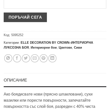
Код:
5095252
Категории:
ELLE DECORATION BY CROWN–ИНТЕРИОРНА
ЛУКСОЗНА БОЯ
,
Интериорни бои
,
Цветове
,
Сиви
ОПИСАНИЕ
Ако боядисвате нови (прясно шпакловани), сухи
мазилки или порести повърхности, запечатайте
повърхността със слой боя, разреден с 40% чиста