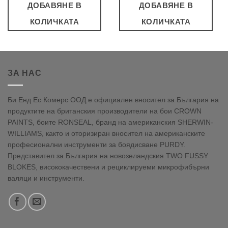
ДОБАВЯНЕ В
ДОБАВЯНЕ В
КОЛИЧКАТА
КОЛИЧКАТА
ЗА НАС
Би Енд Ес Комерс ООД е официален вносител за България на
продуктите на британския производители на бои CROWN
PAINTS, боите RONSEAL, бранд на американския SHERWIN-
WILLIAMS, както и оторизиран вносител на американските
професионални инструменти за боядисване PURDY.
Представител за България на новозеландския TWO FUSSY
BLOKES, висококачествени и рециклируеми микрофибърни
валяци и инструменти.