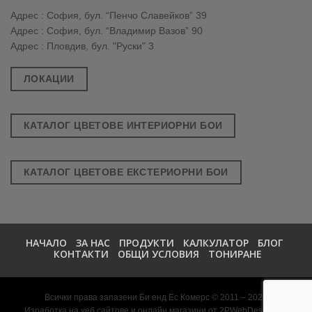
Адрес : София, бул. “Пенчо Славейков” 39
Адрес : София, бул. “Владимир Вазов” 90
Адрес : Пловдив, бул. "Руски" 3
ЛОКАЦИИ
КАТАЛОГ ЦВЕТОВЕ ИНТЕРИОРНИ БОИ
КАТАЛОГ ЦВЕТОВЕ ЕКСТЕРИОРНИ БОИ
НАЧАЛО
ЗА НАС
ПРОДУКТИ
КАЛКУЛАТОР
БЛОГ
КОНТАКТИ
ОБЩИ УСЛОВИЯ
ТОНИРАНЕ
Всички права запазени Би енд Ес Комерс © 2011 – 2026
Изработка на уеб сайтове и онлайн магазини от 2PWebDesign.net