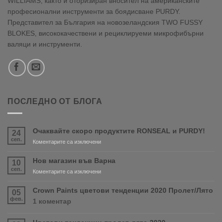
WILLIAMS, както и оторизиран вносител на американските
професионални инструменти за боядисване PURDY.
Представител за България на новозеландския TWO FUSSY
BLOKES, висококачествени и рециклируеми микрофибърни
валяци и инструменти.
ПОСЛЕДНО ОТ БЛОГА
Очаквайте скоро продуктите RONSEAL и PURDY!
24
сеп.
за
Коментарите са изключени
Очаквайте
скоро
Нов магазин във Варна
10
продуктите
сеп.
за
Коментарите са изключени
RONSEAL
Нов
и
магазин
Crown Paints цветови тенденции 2020 Пролет/Лято
05
PURDY!
във
фев.
за
1 коментар
Варна
Crown
Paints