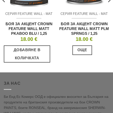
СЕРИЯ FEATURE WALL - МАТ
СЕРИЯ FEATURE WALL - МАТ
БОЯ ЗА АКЦЕНТ CROWN
БОЯ ЗА АКЦЕНТ CROWN
FEATURE WALL MATT
FEATURE WALL MATT PLM
PKABOO BLU / 1,25
SPRNGS / 1,25
18.00
€
18.00
€
ДОБАВЯНЕ В
ОЩЕ
КОЛИЧКАТА
ЗА НАС
Би Енд Ес Комерс ООД е официален вносител за България на
продуктите на британския производители на бои CROWN
PAINTS, боите RONSEAL, бранд на американския SHERWIN-