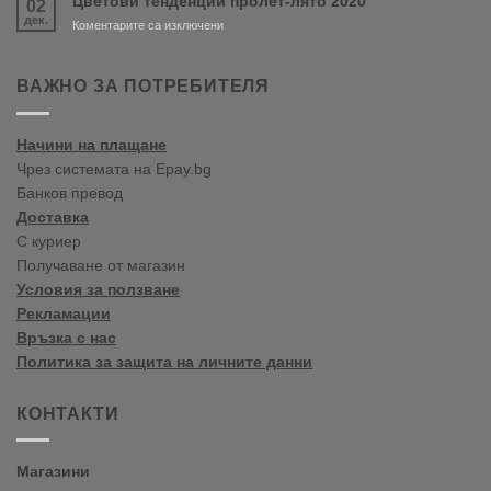
Цветови тенденции пролет-лято 2020
02
цветови
дек.
тенденции
за
Коментарите са изключени
2020
Цветови
Пролет/
тенденции
Лято
пролет-
ВАЖНО ЗА ПОТРЕБИТЕЛЯ
лято
2020
Начини на плащане
Чрез системата на Epay.bg
Банков превод
Доставка
С куриер
Получаване от магазин
Условия за ползване
Рекламации
Връзка с нас
Политика за защита на личните данни
КОНТАКТИ
Магазини