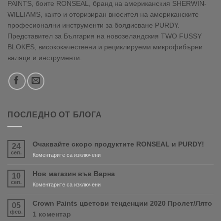
PAINTS, боите RONSEAL, бранд на американския SHERWIN-
WILLIAMS, както и оторизиран вносител на американските
професионални инструменти за боядисване PURDY.
Представител за България на новозеландския TWO FUSSY
BLOKES, висококачествени и рециклируеми микрофибърни
валяци и инструменти.
ПОСЛЕДНО ОТ БЛОГА
Очаквайте скоро продуктите RONSEAL и PURDY!
24
сеп.
за
Коментарите са изключени
Очаквайте
скоро
Нов магазин във Варна
10
продуктите
сеп.
за
Коментарите са изключени
RONSEAL
Нов
и
магазин
Crown Paints цветови тенденции 2020 Пролет/Лято
05
PURDY!
във
фев.
за
1 коментар
Варна