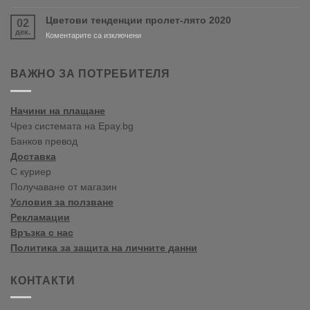
Crown
Paints
Цветови тенденции пролет-лято 2020
02
цветови
дек.
тенденции
за
Коментарите са изключени
2020
Цветови
Пролет/
тенденции
Лято
пролет-
ВАЖНО ЗА ПОТРЕБИТЕЛЯ
лято
2020
Начини на плащане
Чрез системата на Epay.bg
Банков превод
Доставка
С куриер
Получаване от магазин
Условия за ползване
Рекламации
Връзка с нас
Политика за защита на личните данни
КОНТАКТИ