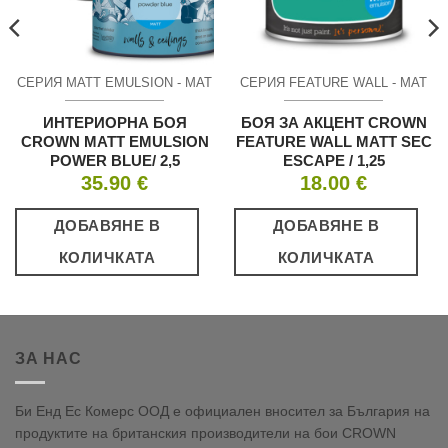
СЕРИЯ MATT EMULSION - МАТ
СЕРИЯ FEATURE WALL - МАТ
ИНТЕРИОРНА БОЯ
БОЯ ЗА АКЦЕНТ CROWN
CROWN MATT EMULSION
FEATURE WALL MATT SEC
POWER BLUE/ 2,5
ESCAPE / 1,25
35.90
€
18.00
€
ДОБАВЯНЕ В
ДОБАВЯНЕ В
КОЛИЧКАТА
КОЛИЧКАТА
ЗА НАС
Би Енд Ес Комерс ООД е официален вносител за България на
продуктите на британския производители на бои CROWN